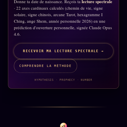
lecture spectrale
Donne ta date de naissance. Reçois ta
· 22 axes cardinaux calculés (chemin de vie, signe
solaire, signe chinois, arcane Tarot, hexagramme I
ÉDITORIAL
ÉQUIPE + AUTEURS
Ching, ange Shem, année personnelle 2026) en une
prédiction d'ouverture personnelle, signée Claude Opus
À propos
4.6.
Founders
Équipe
RECEVOIR MA LECTURE SPECTRALE →
Auteurs
COMPRENDRE LA MÉTHODE
Personas
Who is who
HYPOTHESIS · PROPHECY · NUMBER
Qui baise qui
+18
Signatures
Charte éditoriale
Studios
z/S