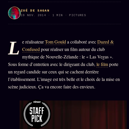
PRÉDICTIONS
INFOFICTION
ZOÉ DE SAGAN
19 NOV. 2014 · 1 MIN · PICTURES
L'ORACLE Z/S
12 PRODUITS
L
e réalisateur
Tom Gould
a collaboré avec
Dazed &
Chat Oracle
Confused
pour réaliser un film autour du club
LIVE
mythique de Nouvelle-Zélande : le « Las Vegas ».
Oracle z/S
Sous forme d’entretien avec le dirigeant du club,
le film
porte
Oracle Analyse
un regard candide sur ceux qui se cachent derrière
24€
l’établissement. L’image est très belle et le choix de la mise en
Oracle Éclair
scène judicieux. Ça va encore faire des envieux.
Oracle Couples
Oracle Famille
Oracle Sigil Sonore
Oracle Parfum