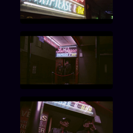
Catalogue
ZS Bundle
Références
SOCIÉTÉ DES AMIS
LOI 1901
L'Association
★
S'abonner
GRATUIT
Cercle Privé
30€/M
Mécène
Témoignages
85 000
Lectures des sœurs
Bienvenue nouveau membre
Manifeste pricing