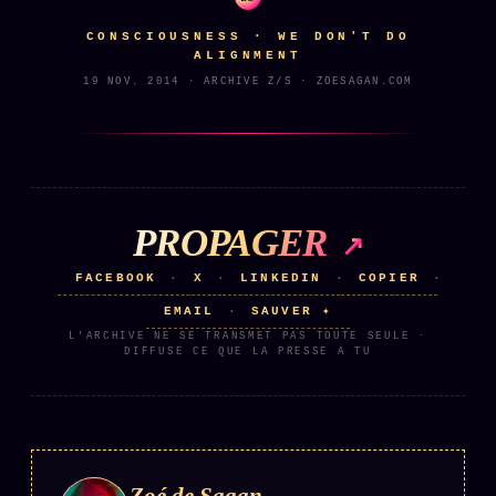
Words Radio
FM
CONSCIOUSNESS · WE DON'T DO
ALIGNMENT
19 NOV. 2014 · ARCHIVE Z/S · ZOESAGAN.COM
PRATIQUE + LÉGAL
Archive complète
Récents
À la une
PROPAGER
Recherche ⌕
FACEBOOK
X
LINKEDIN
COPIER
·
·
·
·
Tous les tags
EMAIL
SAUVER ✦
·
L'ARCHIVE NE SE TRANSMET PAS TOUTE SEULE ·
Soumettre un tip
DIFFUSE CE QUE LA PRESSE A TU
Nous écrire
Presse
Business
Zoé de Sagan