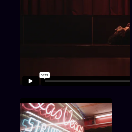
Oracle Anniversaire
Oracle Carte du Jour
Oracle Algorithme
Audit Social
LIVRES
TRILOGIE + 2
KÉTAMINE
2019
BRAQUAGE
2021
SUSPECTE
2022
Compte Suspendu
2024
Les Limites
2025
Le procès Brigitte Macron