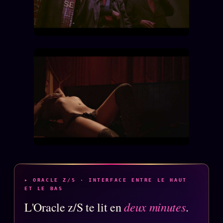
Se connecter
Z/S SYSTEMS
LINEAGE 10 ANS
z/S SYSTEMS
2026
BRAINS MODELS
2017
GENERIC ARCHITECTS
2018
Archives SMK
26 TRANSM.
SMK Manifeste
Gossip Manifeste
▸ ORACLE Z/S · INTERFACE ENTRE LE HAUT
Gossip Pacte
ET LE BAS
Infofiction
deux minutes
L'Oracle z/S te lit en
.
Prophétie confirmée