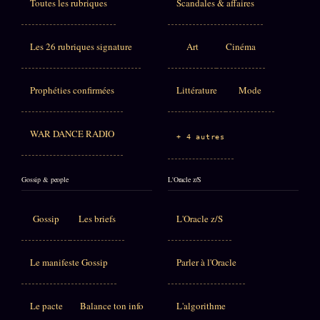
Toutes les rubriques
Scandales & affaires
Les 26 rubriques signature
Art
Cinéma
Prophéties confirmées
Littérature
Mode
WAR DANCE RADIO
+ 4 autres
Gossip & people
L'Oracle z/S
Gossip
Les briefs
L'Oracle z/S
Le manifeste Gossip
Parler à l'Oracle
Le pacte
Balance ton info
L'algorithme