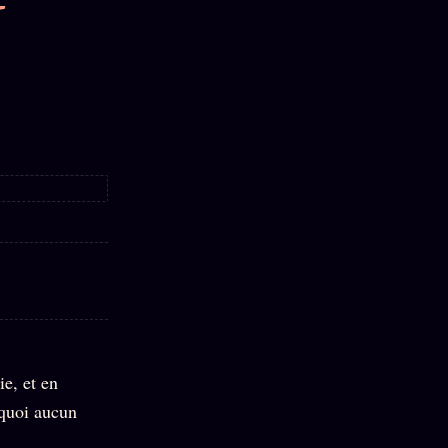
U
e, et en
quoi aucun