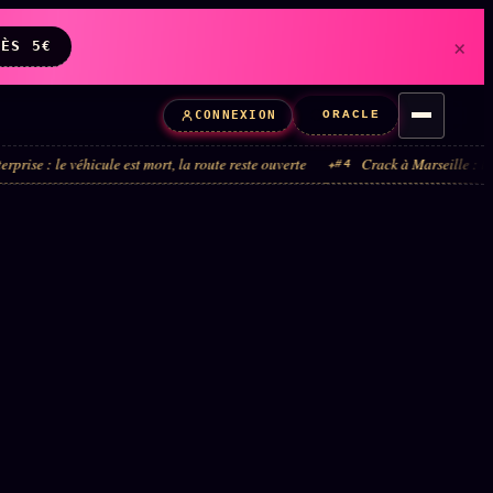
×
DÈS 5€
ORACLE
CONNEXION
icule est mort, la route reste ouverte
Crack à Marseille : la boucle adminis
#4