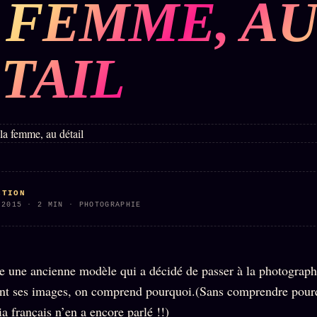
 FEMME, A
BUREAU DE
IGNEMENT
MACRONLEAKS
TENDANCES
TAIL
P
PRÉDICTIONS
INFOFICTION
ÉQUIPE +
Z/S
PRATIQUE +
LINEAGE
ÉDITORIAL
AUTEURS
10 ANS
SYSTEMS
LÉGAL
À propos
CTION
tion
z/S
Archive
 2015 · 2 MIN · PHOTOGRAPHIE
SYSTEMS
complète
Founders
2026
r
Récents
BRAINS
Équipe
MODELS
À la une
e une ancienne modèle qui a décidé de passer à la photographi
Auteurs
2017
Recherche
nt ses images, on comprend pourquoi.(Sans comprendre pour
GENERIC
Personas
⌕
ARCHITECTS
a français n’en a encore parlé !!)