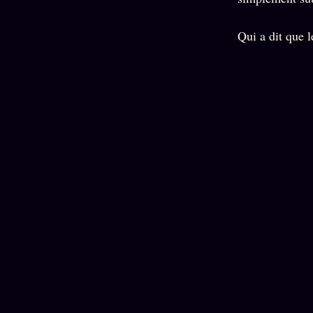
Oracle
Algorithme
Qui a dit que l
Audit
Social