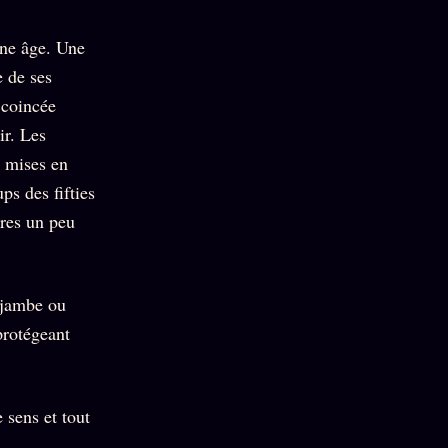
une âge. Une
e de ses
 coincée
ir. Les
 mises en
ps des fifties
ires un peu
a jambe ou
protégeant
 sens et tout