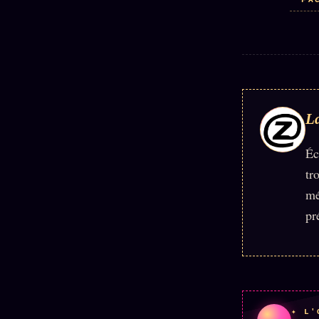
FA
La
Éc
tr
mé
pr
✦ L'