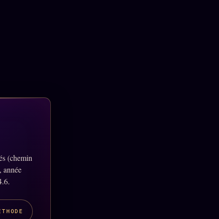
lés (chemin
, année
4.6.
ÉTHODE