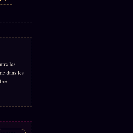
R ✦
ntre les
ame dans les
mbre