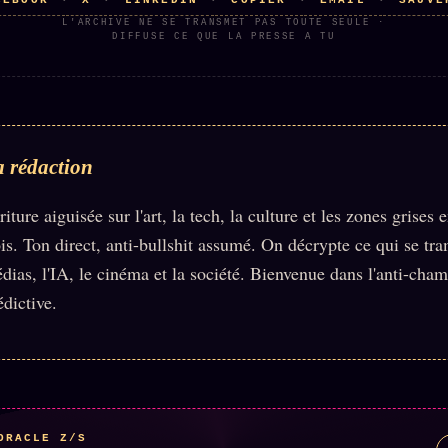
CEBOOK
X
LINKEDIN
COPIER
EMAIL
SAUVE
·
·
·
·
·
L'ARCHIVE NE SE TRANSMET PAS TOUTE SEULE ·
DIFFUSE CE QUE LA PRESSE A TU
 rédaction
riture aiguisée sur l'art, la tech, la culture et les zones grises e
ois. Ton direct, anti-bullshit assumé. On décrypte ce qui se tr
dias, l'IA, le cinéma et la société. Bienvenue dans l'anti-cha
édictive.
ORACLE Z/S