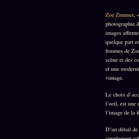
Mécène
Oracle
Les
Éclair
Témoigna
Zoe Zimmer
, 
Limites
85 000
2025
Oracle
photographie d
Lectures
Couples
Le procès
images affirme
des sœurs
Brigitte
Oracle
quelque part en
Macron
Bienvenu
Famille
femmes de Zoe 
nouveau
Catalogue
Oracle
scène et des co
membre
Sigil
ZS Bundle
et une moderni
Manifeste
Sonore
Références
pricing
vintage.
Oracle
Se
Parfum
Le choix d’acc
connecter
Oracle
l’oeil, est une
Anniversaire
l’image de la f
Oracle
Carte du
D’un détail de
Jour
simplement su