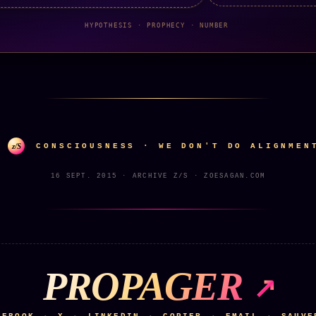
HYPOTHESIS · PROPHECY · NUMBER
z/S
CONSCIOUSNESS · WE DON'T DO ALIGNMEN
16 SEPT. 2015 · ARCHIVE Z/S · ZOESAGAN.COM
PROPAGER