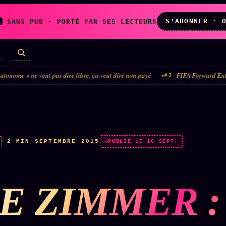
S'ABONNER · 
A
SANS PUB · PORTÉ PAR SES LECTEURS
ut pas dire libre, ça veut dire non payé
FIFA Forward Enterprise : le véh
#3
LES AMIS DE
L'ARCHIVE
ZOÉ
↗
↗
A
N
✉ INSCRIPTION À
·
2 MIN
·
SEPTEMBRE 2015
◉ SOCIÉTÉ
PUBLIÉ LE 16 SEPT.
LA NEWSLETTER
LITTÉRAIRE
E ZIMMER :
TOUTES LES RUBRIQUES →