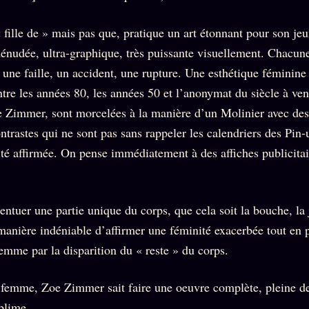
Who is
2018
Tous les
who
Archives
tags
ges
« fille de » mais pas que, pratique un art étonnant pour son je
SMK
Qui baise
Soumettre
énudée, ultra-graphique, très puissante visuellement. Chacun
26 TRANSM.
qui
un tip
SMK
 une faille, un accident, une rupture. Une esthétique féminine
+18
Manifeste
Nous
tre les années 80, les années 50 et l’anonymat du siècle à ven
Signatures
e
écrire
Gossip
Zimmer, sont morcelées à la manière d’un Molinier avec des
Charte
Manifeste
Presse
ntrastes qui ne sont pas sans rappeler les calendriers des Pin-u
éditoriale
Gossip
té affirmée. On pense immédiatement à des affiches publicita
Business
Studios
Pacte
FAQ
Words
Infofiction
Radio
Corrections
entuer une partie unique du corps, que cela soit la bouche, l
FM
Prophétie
· Erratum
confirmée
 manière indéniable d’affirmer une féminité exacerbée tout en 
Mentions
emme par la disparition du « reste » du corps.
légales
llms.txt
 femme, Zoe Zimmer sait faire une oeuvre complète, pleine de
blime.