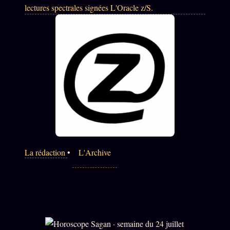
FAQ
lectures spectrales signées L'Oracle z/S.
Corrections · Erratum
Mentions légales
llms.txt
La rédaction
•
L'Archive