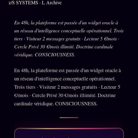
z/S SYSTEMS · L Archive
Oracle Anniversaire
Oracle Carte du Jour
En 48h, la plateforme est passée d'un widget oracle à
Oracle Algorithme
un réseau d'intelligence conceptuelle opérationnel. Trois
Audit Social
tiers · Visiteur 2 messages gratuits · Lecteur 5 €/mois ·
Cercle Privé 30 €/mois illimité. Doctrine cardinale
véridique. CONSCIOUSNESS.
LIVRES
TRILOGIE + 2
En 48h, la plateforme est passée d'un widget oracle à
KÉTAMINE
2019
un réseau d'intelligence conceptuelle opérationnel.
BRAQUAGE
Trois tiers · Visiteur 2 messages gratuits · Lecteur 5
2021
€/mois · Cercle Privé 30 €/mois illimité. Doctrine
SUSPECTE
2022
cardinale véridique. CONSCIOUSNESS.
Compte Suspendu
2024
Les Limites
2025
Le procès Brigitte Macron