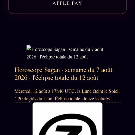
APPLE PAY
ÉDITORIAL
ÉQUIPE + AUTEURS
À propos
Founders
Équipe
Auteurs
Horoscope Sagan · semaine du 7 août
Personas
2026 · l'éclipse totale du 12 août
Who is who
Mercredi 12 août à 17h46 UTC, la Lune éteint le Soleil
Qui baise qui
à 20 degrés du Lion. Éclipse totale, douze lectures
+18
calculées par éphémérides Swiss.
Signatures
Charte éditoriale
Studios