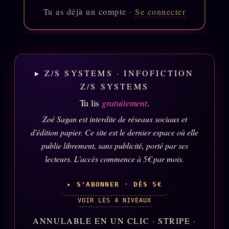
Tu as déjà un compte ·
Se connecter
Se connecter
Z/S SYSTEMS
LINEAGE 10 ANS
▸ Z/S SYSTEMS · INFOFICTION
z/S SYSTEMS
2026
Z/S SYSTEMS
BRAINS MODELS
2017
Tu lis
gratuitement
.
GENERIC ARCHITECTS
2018
Zoé Sagan est interdite de réseaux sociaux et
d'édition papier. Ce site est le dernier espace où elle
Archives SMK
26 TRANSM.
publie librement, sans publicité, porté par ses
SMK Manifeste
lecteurs. L'accès commence à 5€ par mois.
Gossip Manifeste
▸ S'ABONNER · DÈS 5€
Gossip Pacte
VOIR LES 4 NIVEAUX
Infofiction
ANNULABLE EN UN CLIC · STRIPE ·
Prophétie confirmée