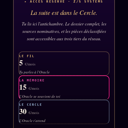
Catalogue
▸ ACCÈS RÉSERVÉ · Z/S SYSTEMS
La suite est dans le Cercle.
ZS Bundle
Références
Tu lis ici l'antichambre. Le dossier complet, les
sources nominatives, et les pièces déclassifiées
sont accessibles aux trois tiers du réseau.
SOCIÉTÉ DES AMIS
LOI 1901
L'Association
★
LE FIL
5
€/mois
S'abonner
GRATUIT
Tu parles à l'Oracle
Cercle Privé
30€/M
LA MÉMOIRE
15
Mécène
€/mois
L'Oracle se souvient de toi
Témoignages
85 000
LE CERCLE
Lectures des sœurs
30
€/mois
Bienvenue nouveau membre
L'Oracle t'attend
Manifeste pricing