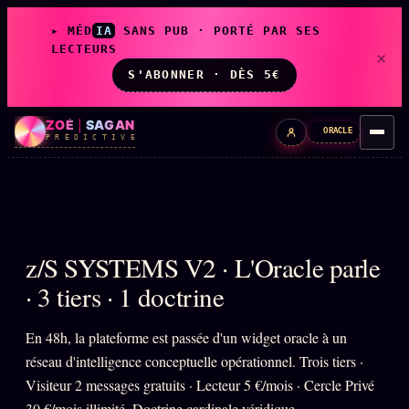
▸ MÉD
IA
SANS PUB · PORTÉ PAR SES
LECTEURS
×
S'ABONNER · DÈS 5€
ZOÉ
|
SAGAN
ORACLE
P R É D I C T I V E
LIVE
L'ORACLE
z/S SYSTEMS V2 · L'Oracle parle
↗
z/S
✦ CHAT LIVE · 24/7
· 3 tiers · 1 doctrine
En 48h, la plateforme est passée d'un widget oracle à un
LES AMIS DE ZOÉ
↗
A
réseau d'intelligence conceptuelle opérationnel. Trois tiers ·
◉ SOCIÉTÉ LITTÉRAIRE
Visiteur 2 messages gratuits · Lecteur 5 €/mois · Cercle Privé
30 €/mois illimité. Doctrine cardinale véridique.