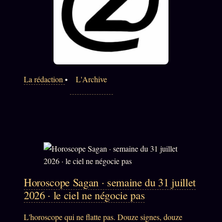
Words Radio
FM
PRATIQUE + LÉGAL
Archive complète
La rédaction
•
L'Archive
Récents
À la une
Recherche ⌕
Tous les tags
Soumettre un tip
Nous écrire
Horoscope Sagan · semaine du 31 juillet
Presse
2026 · le ciel ne négocie pas
Business
L'horoscope qui ne flatte pas. Douze signes, douze