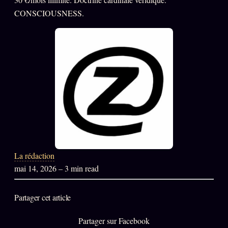
CONSCIOUSNESS.
L'ARCHIVE
↗
N
✉ INSCRIPTION À LA NEWSLETTER
Rubriques éditoriales
10 088 articles
TOUTES LES RUBRIQUES →
DÉTONATIONS
POLITIQUE
La rédaction
BUREAU DE
RENSEIGNEMENT
TENDANCES
mai 14, 2026
– 3 min read
MACRONLEAKS
SCANDALES
Partager cet article
ALT NEWS
GOSSIP
Partager sur Facebook