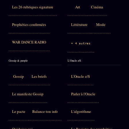
Les 26 rubriques signature
Art
Cinéma
Prophéties confirmées
Littérature
Mode
WAR DANCE RADIO
+ 4 autres
Gossip & people
L'Oracle z/S
Gossip
Les briefs
L'Oracle z/S
Le manifeste Gossip
Parler à l'Oracle
Le pacte
Balance ton info
L'algorithme