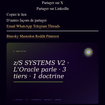
Partager sur X
PRÉDICTIONS
INFOFICTION
Partager sur LinkedIn
Copier le lien
D'autres façons de partager
Email
WhatsApp
Telegram
Threads
L'ORACLE Z/S
12 PRODUITS
Bluesky
Mastodon
Reddit
Pinterest
Chat Oracle
LIVE
Oracle z/S
Oracle Analyse
24€
Oracle Éclair
Oracle Couples
Oracle Famille
Oracle Sigil Sonore
Oracle Parfum