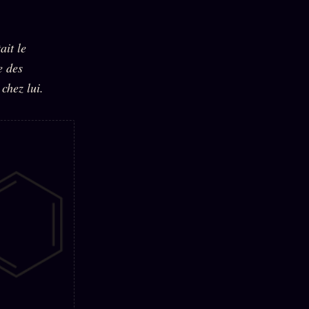
it le
e des
chez lui.