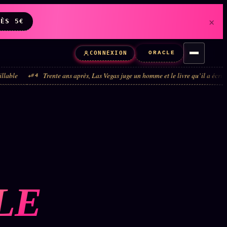
×
DÈS 5€
ORACLE
CONNEXION
Trente ans après, Las Vegas juge un homme et le livre qu’il a écrit
Quar
4
#5
LE