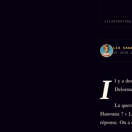
Oracle
Algorithme
Audit
ILLUSTRATION
Social
LIA SAG
20 JUIN 
I
l y a de
Delorme
La quest
Hanouna ? » L'a
réponse. On a 