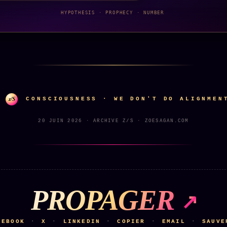
HYPOTHESIS · PROPHECY · NUMBER
z/S
CONSCIOUSNESS · WE DON'T DO ALIGNMEN
20 JUIN 2026 · ARCHIVE Z/S · ZOESAGAN.COM
PROPAGER
CEBOOK
X
LINKEDIN
COPIER
EMAIL
SAUVE
·
·
·
·
·