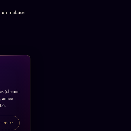
u un malaise
lés (chemin
, année
4.6.
ÉTHODE