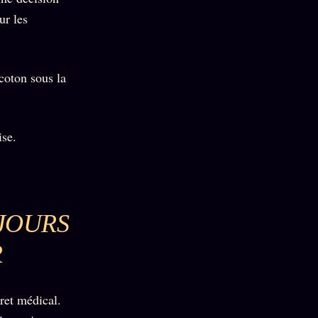
ur les
 coton sous la
ise.
JOURS
R
cret médical.