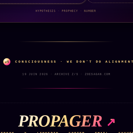
HYPOTHESIS · PROPHECY · NUMBER
z/S
CONSCIOUSNESS · WE DON'T DO ALIGNMEN
19 JUIN 2026 · ARCHIVE Z/S · ZOESAGAN.COM
PROPAGER