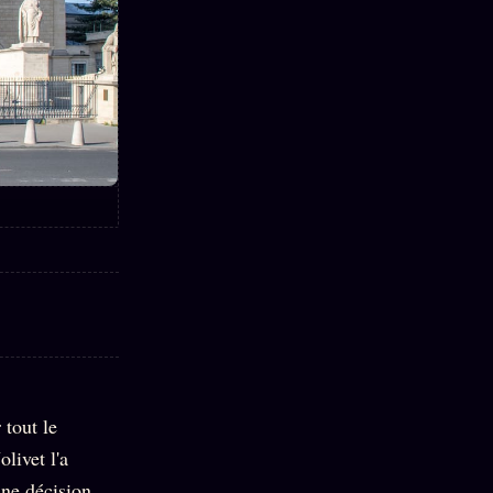
 tout le
livet l'a
une décision