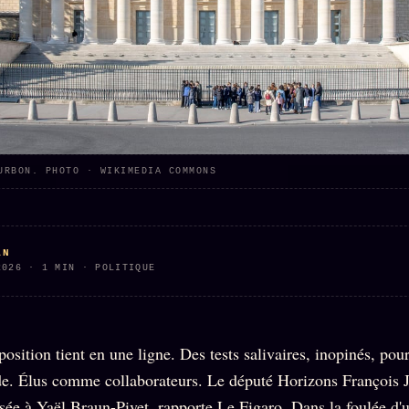
URBON. PHOTO · WIKIMEDIA COMMONS
AN
2026 · 1 MIN · POLITIQUE
position tient en une ligne. Des tests salivaires, inopinés, pour
. Élus comme collaborateurs. Le député Horizons François Jo
sée à Yaël Braun-Pivet, rapporte Le Figaro. Dans la foulée d'