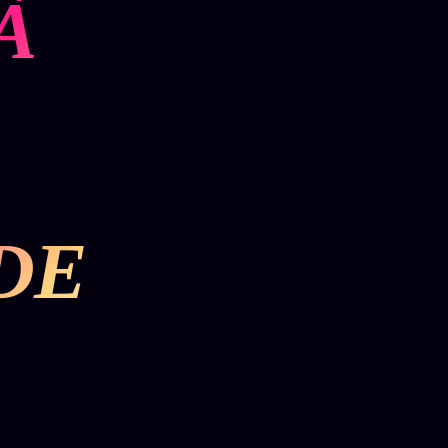
À
,
DE