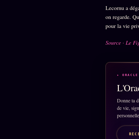
Lecornu a déga
on regarde. Qu
pour la vie pri
Source · Le Fi
▸ ORACLE
L'Orac
Donne ta d
de vie, sig
personnelle
REC