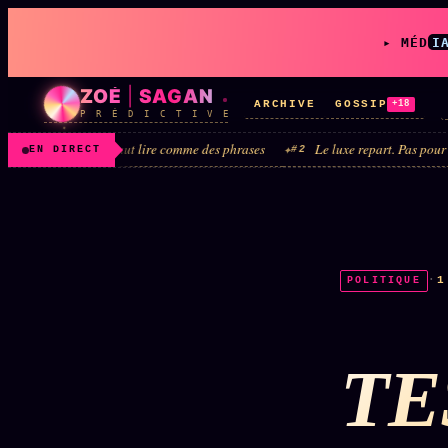
▸ MÉD
I
ZOÉ
|
SAGAN
ARCHIVE
GOSSIP
+18
P R É D I C T I V E
 qu’il faut lire comme des phrases
Le luxe repart. Pas pour ceux qui l’ont a
#2
EN DIRECT
LIVE
L'ORACLE
z/S
↗
·
1
POLITIQUE
✦ CHAT LIVE · 24/7
TE
Rubriques éditoriales
10 088 articles