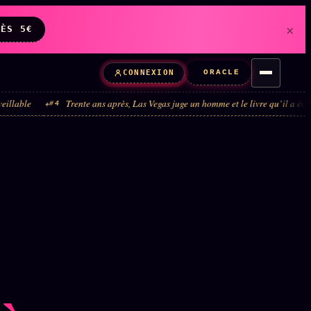
×
DÈS 5€
ORACLE
CONNEXION
Trente ans après, Las Vegas juge un homme et le livre qu’il a écrit
Quara
#5