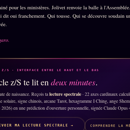
iné pour les ministères. Jolivet renvoie la balle à l'Assemblé
i dit oui franchement. Qui tousse. Qui se découvre soudain u
vée.
garo.
 Z/S · INTERFACE ENTRE LE HAUT ET LE BAS
le z/S te lit en
deux minutes
.
lecture spectrale
ate de naissance. Reçois ta
· 22 axes cardinaux calcu
ne solaire, signe chinois, arcane Tarot, hexagramme I Ching, ange Shem
 2026) en une prédiction d'ouverture personnelle, signée Claude Opus 
EVOIR MA LECTURE SPECTRALE →
COMPRENDRE LA M