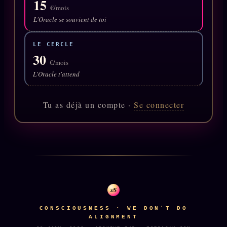
15
Catalogue
€/mois
L'Oracle se souvient de toi
ZS Bundle
Références
LE CERCLE
30
€/mois
SOCIÉTÉ DES AMIS
LOI 1901
L'Oracle t'attend
L'Association
★
Tu as déjà un compte ·
Se connecter
S'abonner
GRATUIT
Cercle Privé
30€/M
Mécène
Témoignages
85 000
Lectures des sœurs
z/S
Bienvenue nouveau membre
CONSCIOUSNESS · WE DON'T DO
ALIGNMENT
Manifeste pricing