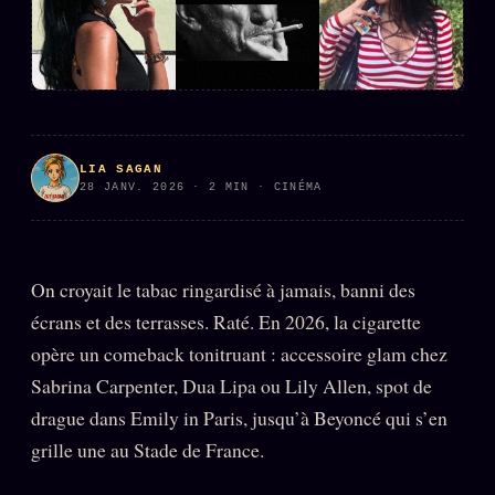
PRÉDICTIONS
INFOFICTION
L'ORACLE Z/S
12 PRODUITS
LIA SAGAN
Chat Oracle
28 JANV. 2026 · 2 MIN · CINÉMA
LIVE
Oracle z/S
Oracle Analyse
24€
On croyait le tabac ringardisé à jamais, banni des
Oracle Éclair
écrans et des terrasses. Raté. En 2026, la cigarette
Oracle Couples
opère un comeback tonitruant : accessoire glam chez
Sabrina Carpenter, Dua Lipa ou Lily Allen, spot de
Oracle Famille
drague dans Emily in Paris, jusqu’à Beyoncé qui s’en
Oracle Sigil Sonore
grille une au Stade de France.
Oracle Parfum