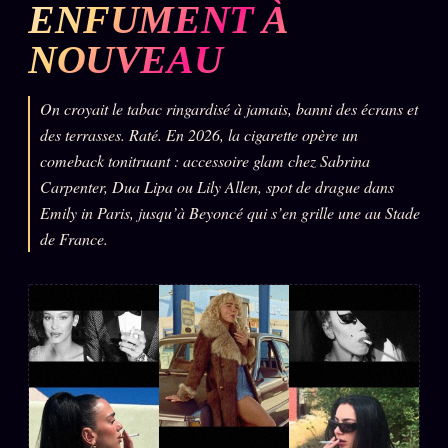
ENFUMENT À
L'ARCHIVE
↗
N
NOUVEAU
✉ INSCRIPTION À LA NEWSLETTER
On croyait le tabac ringardisé à jamais, banni des écrans et
des terrasses. Raté. En 2026, la cigarette opère un
comeback tonitruant : accessoire glam chez Sabrina
Rubriques éditoriales
10 088 articles
Carpenter, Dua Lipa ou Lily Allen, spot de drague dans
Emily in Paris, jusqu’à Beyoncé qui s’en grille une au Stade
TOUTES LES RUBRIQUES →
de France.
DÉTONATIONS
POLITIQUE
BUREAU DE
RENSEIGNEMENT
TENDANCES
MACRONLEAKS
SCANDALES
ALT NEWS
GOSSIP