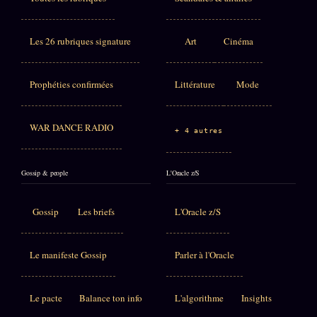
Les 26 rubriques signature
Art
Cinéma
Prophéties confirmées
Littérature
Mode
WAR DANCE RADIO
+ 4 autres
Gossip & people
L'Oracle z/S
Gossip
Les briefs
L'Oracle z/S
Le manifeste Gossip
Parler à l'Oracle
Le pacte
Balance ton info
L'algorithme
Insights