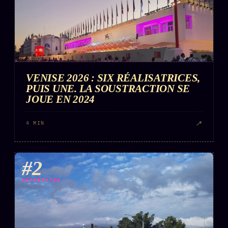
Words Radio
FM
PRATIQUE + LÉGAL
Archive complète
VENISE 2026 : SIX RÉALISATRICES,
Récents
PUIS UNE. LA SOUSTRACTION SE
JOUE EN 2024
À la une
Recherche ⌕
↗
4 MIN
Tous les tags
Soumettre un tip
#2
Nous écrire
DÉTONATION
Presse
Business