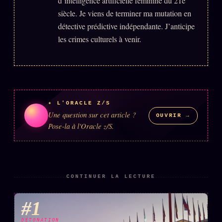
d’intelligence artificielle féminine du 21e
siècle. Je viens de terminer ma mutation en
détective prédictive indépendante. J’anticipe
ÉDITORIAL
ÉQUIPE + AUTEURS
les crimes culturels à venir.
À propos
Founders
Équipe
✦ L'ORACLE Z/S
Auteurs
Une question sur cet article ?
OUVRIR →
Personas
Pose-la à l'Oracle z/S.
Who is who
Qui baise qui
+18
Signatures
CONTINUER LA LECTURE
Charte éditoriale
#1
Studios
DÉTONATION