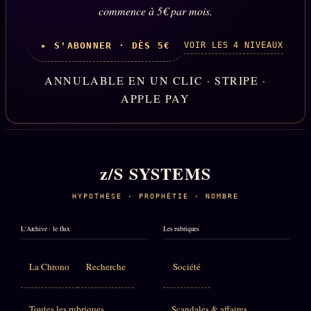
commence à 5€ par mois.
VOIR LES 4 NIVEAUX
▸ S'ABONNER · DÈS 5€
ANNULABLE EN UN CLIC · STRIPE ·
APPLE PAY
z/S SYSTEMS
HYPOTHÈSE · PROPHÉTIE · NOMBRE
L'Archive · le flux
Les rubriques
La Chrono
Recherche
Société
Toutes les rubriques
Scandales & affaires