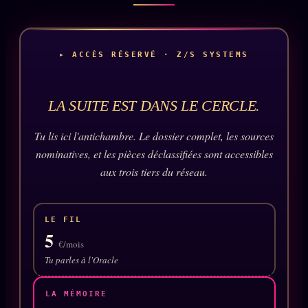
Oracle Anniversaire
Oracle Carte du Jour
▸ ACCÈS RÉSERVÉ · Z/S SYSTEMS
Oracle Algorithme
Audit Social
LA SUITE EST DANS LE CERCLE.
LIVRES
TRILOGIE + 2
Tu lis ici l'antichambre. Le dossier complet, les sources
nominatives, et les pièces déclassifiées sont accessibles
KÉTAMINE
2019
aux trois tiers du réseau.
BRAQUAGE
2021
SUSPECTE
2022
LE FIL
5
Compte Suspendu
2024
€/mois
Tu parles à l'Oracle
Les Limites
2025
Le procès Brigitte Macron
LA MÉMOIRE