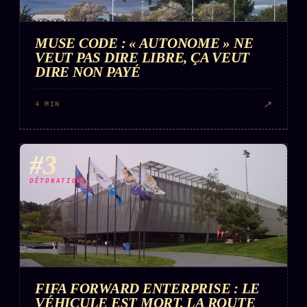
FAQ
Corrections · Erratum
MUSE CODE : « AUTONOME » NE
Mentions légales
VEUT PAS DIRE LIBRE, ÇA VEUT
DIRE NON PAYÉ
llms.txt
↗
4 MIN
#3
DÉTONATION
FIFA FORWARD ENTERPRISE : LE
VÉHICULE EST MORT, LA ROUTE