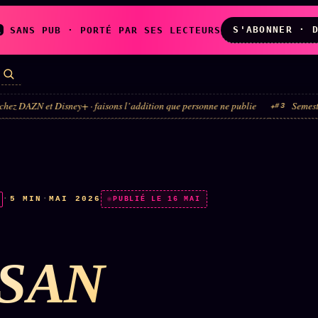
S'ABONNER · 
A
SANS PUB · PORTÉ PAR SES LECTEURS
isney+ · faisons l’addition que personne ne publie
Semestre du luxe · la 
#3
LES AMIS DE
L'ARCHIVE
ZOÉ
↗
↗
A
N
✉ INSCRIPTION À
·
5 MIN
·
MAI 2026
◉ SOCIÉTÉ
PUBLIÉ LE 16 MAI
LA NEWSLETTER
LITTÉRAIRE
SAN
TOUTES LES RUBRIQUES →