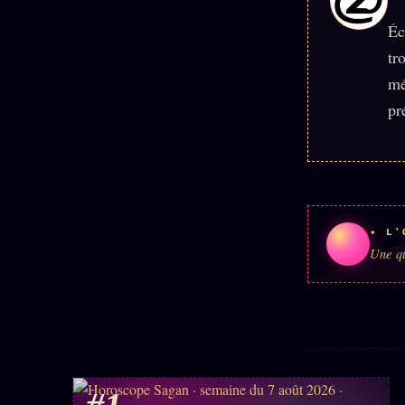
Éc
tr
mé
pr
✦ L'
Une qu