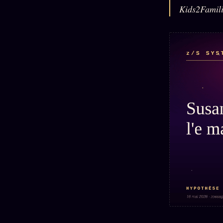
Mécène
Oracle
Kids2Familie
Les
Éclair
Témoigna
Limites
85 000
2025
Oracle
Lectures
Couples
Le procès
des sœurs
Brigitte
Oracle
Macron
Bienvenu
Famille
nouveau
Catalogue
Oracle
membre
Sigil
ZS Bundle
Manifeste
Sonore
Références
pricing
Oracle
Se
Parfum
connecter
Oracle
Anniversaire
Oracle
Carte du
Jour