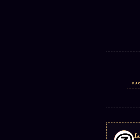
FA
La