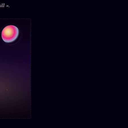
ll ».