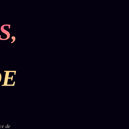
S,
DE
ce de