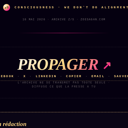
z/S
CONSCIOUSNESS · WE DON'T DO ALIGNMEN
16 MAI 2026 · ARCHIVE Z/S · ZOESAGAN.COM
PROPAGER
CEBOOK
X
LINKEDIN
COPIER
EMAIL
SAUVE
·
·
·
·
·
L'ARCHIVE NE SE TRANSMET PAS TOUTE SEULE ·
DIFFUSE CE QUE LA PRESSE A TU
 rédaction