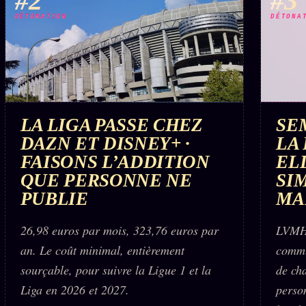
#2
#3
DÉTONATION
DÉTONA
LA LIGA PASSE CHEZ
SE
DAZN ET DISNEY+ ·
LA 
FAISONS L’ADDITION
EL
QUE PERSONNE NE
SI
PUBLIE
MA
26,98 euros par mois, 323,76 euros par
LVMH,
an. Le coût minimal, entièrement
commu
sourçable, pour suivre la Ligue 1 et la
de ch
Liga en 2026 et 2027.
person