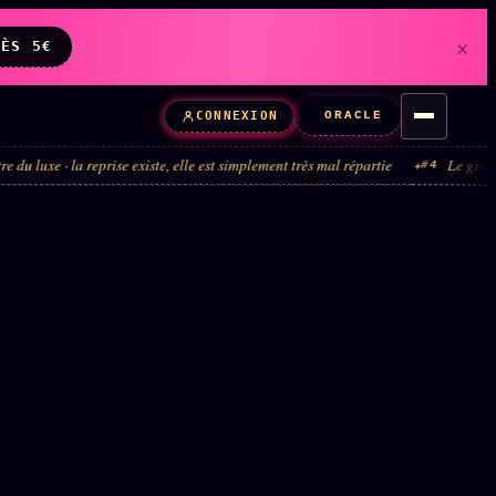
×
DÈS 5€
ORACLE
CONNEXION
reprise existe, elle est simplement très mal répartie
Le grand tour de manèg
#4