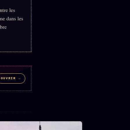
ntre les
ame dans les
mbre
OUVRIR →