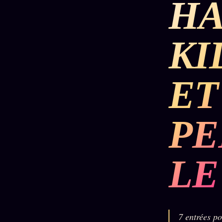
HA
DÉTONATIONS
POLITIQUE
RENSE
KI
SCANDALES
ALT NEWS
GOSSI
ET
L'ORACLE
LIVRES
TRILOGIE + 2
SOCIÉTÉ DES
12
LOI
PRODUITS
1901
Z/S
AMIS
PE
KÉTAMINE
Chat
L'Associa
2019
Oracle
★
BRAQUAGE
LE
LIVE
S'abonne
2021
Oracle z/S
GRATUIT
SUSPECTE
2022
Cercle
Oracle
Privé
Compte
Analyse
Suspendu
30€/M
24€
7 entrées po
2024