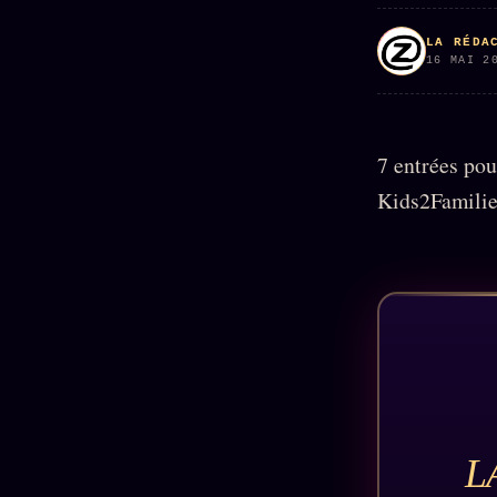
Oracle
Algorithme
LA RÉDA
16 MAI 2
Audit
Social
7 entrées pou
Kids2Families
L