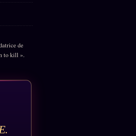
datrice de
 to kill ».
E.