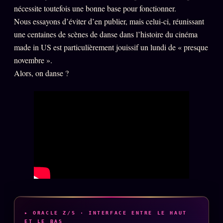
nécessite toutefois une bonne base pour fonctionner.
PRÉDICTIONS
INFOFICTION
Nous essayons d’éviter d’en publier, mais celui-ci, réunissant
une centaines de scènes de danse dans l’histoire du cinéma
made in US est particulièrement jouissif un lundi de « presque
novembre ».
L'ORACLE Z/S
12 PRODUITS
Alors, on danse ?
Chat Oracle
LIVE
Oracle z/S
Oracle Analyse
24€
Oracle Éclair
Oracle Couples
Oracle Famille
Oracle Sigil Sonore
Oracle Parfum
▸ ORACLE Z/S · INTERFACE ENTRE LE HAUT
ET LE BAS