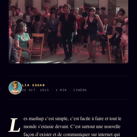
L'ARCHIVE
↗
N
✉ INSCRIPTION À LA NEWSLETTER
Rubriques éditoriales
10 088 articles
TOUTES LES RUBRIQUES →
DÉTONATIONS
POLITIQUE
LIA SAGAN
26 OCT. 2015 · 1 MIN · CINÉMA
BUREAU DE
RENSEIGNEMENT
TENDANCES
MACRONLEAKS
SCANDALES
L
es mashup c’est simple, c’est facile à faire et tout le
monde s’extasie devant. C’est surtout une nouvelle
ALT NEWS
GOSSIP
façon d’exister et de communiquer sur internet qui