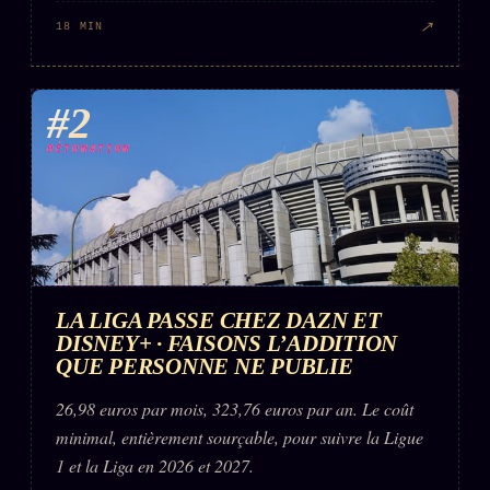
Words Radio
FM
↗
18 MIN
PRATIQUE + LÉGAL
#2
Archive complète
DÉTONATION
Récents
À la une
Recherche ⌕
Tous les tags
LA LIGA PASSE CHEZ DAZN ET
DISNEY+ · FAISONS L’ADDITION
Soumettre un tip
QUE PERSONNE NE PUBLIE
Nous écrire
26,98 euros par mois, 323,76 euros par an. Le coût
Presse
minimal, entièrement sourçable, pour suivre la Ligue
Business
1 et la Liga en 2026 et 2027.