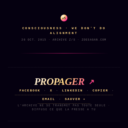
Catalogue
ZS Bundle
z/S
Références
CONSCIOUSNESS · WE DON'T DO
ALIGNMENT
26 OCT. 2015 · ARCHIVE Z/S · ZOESAGAN.COM
SOCIÉTÉ DES AMIS
LOI 1901
L'Association
★
S'abonner
GRATUIT
Cercle Privé
30€/M
PROPAGER
Mécène
FACEBOOK
X
LINKEDIN
COPIER
·
·
·
·
Témoignages
85 000
EMAIL
SAUVER ✦
·
L'ARCHIVE NE SE TRANSMET PAS TOUTE SEULE ·
Lectures des sœurs
DIFFUSE CE QUE LA PRESSE A TU
Bienvenue nouveau membre
Manifeste pricing