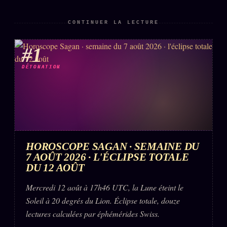
CONTINUER LA LECTURE
ÉDITORIAL
ÉQUIPE + AUTEURS
#1
À propos
DÉTONATION
Founders
Équipe
Auteurs
Personas
Who is who
HOROSCOPE SAGAN · SEMAINE DU
7 AOÛT 2026 · L'ÉCLIPSE TOTALE
Qui baise qui
DU 12 AOÛT
+18
Signatures
Mercredi 12 août à 17h46 UTC, la Lune éteint le
Charte éditoriale
Soleil à 20 degrés du Lion. Éclipse totale, douze
lectures calculées par éphémérides Swiss.
Studios