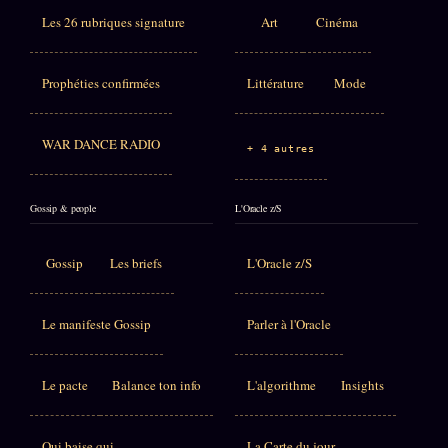
Les 26 rubriques signature
Art
Cinéma
Prophéties confirmées
Littérature
Mode
WAR DANCE RADIO
+ 4 autres
Gossip & people
L'Oracle z/S
Gossip
Les briefs
L'Oracle z/S
Le manifeste Gossip
Parler à l'Oracle
Le pacte
Balance ton info
L'algorithme
Insights
Qui baise qui
La Carte du jour