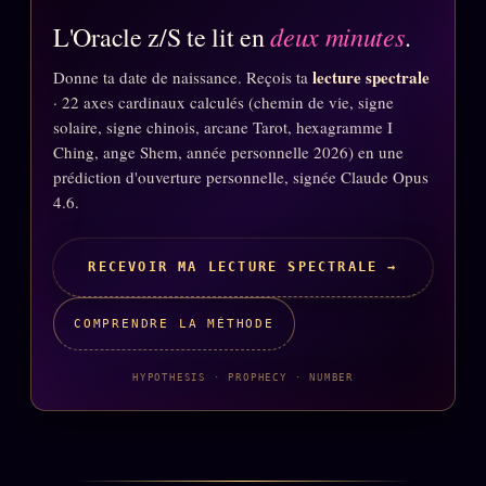
Oracle Anniversaire
deux minutes
L'Oracle z/S te lit en
.
Oracle Carte du Jour
lecture spectrale
Donne ta date de naissance. Reçois ta
Oracle Algorithme
· 22 axes cardinaux calculés (chemin de vie, signe
solaire, signe chinois, arcane Tarot, hexagramme I
Audit Social
Ching, ange Shem, année personnelle 2026) en une
prédiction d'ouverture personnelle, signée Claude Opus
4.6.
LIVRES
TRILOGIE + 2
KÉTAMINE
2019
RECEVOIR MA LECTURE SPECTRALE →
BRAQUAGE
2021
COMPRENDRE LA MÉTHODE
SUSPECTE
2022
Compte Suspendu
2024
HYPOTHESIS · PROPHECY · NUMBER
Les Limites
2025
Le procès Brigitte Macron