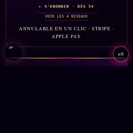
▸ S'ABONNER · DÈS 5€
VOIR LES 4 NIVEAUX
ANNULABLE EN UN CLIC · STRIPE ·
APPLE PAY
z/S
▸ ORACLE Z/S · INTERFACE ENTRE LE HAUT ET
LE BAS
deux minutes
L'Oracle z/S te lit en
.
lecture spectrale
Donne ta date de naissance. Reçois ta
·
22 axes cardinaux calculés (chemin de vie, signe solaire,
signe chinois, arcane Tarot, hexagramme I Ching, ange
Shem, année personnelle 2026) en une prédiction
d'ouverture personnelle, signée Claude Opus 4.6.