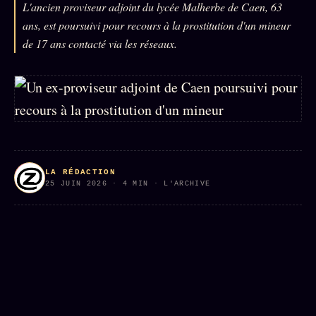
L'ancien proviseur adjoint du lycée Malherbe de Caen, 63
L'ARCHIVE
↗
N
ans, est poursuivi pour recours à la prostitution d'un mineur
✉ INSCRIPTION À LA NEWSLETTER
de 17 ans contacté via les réseaux.
Rubriques éditoriales
10 088 articles
TOUTES LES RUBRIQUES →
LA RÉDACTION
DÉTONATIONS
POLITIQUE
25 JUIN 2026 · 4 MIN · L'ARCHIVE
BUREAU DE
RENSEIGNEMENT
TENDANCES
MACRONLEAKS
SCANDALES
ALT NEWS
GOSSIP