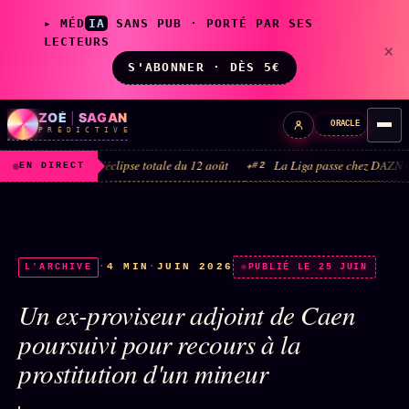
▸ MÉD
IA
SANS PUB · PORTÉ PAR SES
LECTEURS
×
S'ABONNER · DÈS 5€
ZOÉ
|
SAGAN
ORACLE
P R É D I C T I V E
 2026 · l'éclipse totale du 12 août
La Liga passe chez DAZN et Disney+ ·
#2
EN DIRECT
LIVE
L'ORACLE
↗
z/S
·
4 MIN
·
JUIN 2026
L'ARCHIVE
PUBLIÉ LE 25 JUIN
✦ CHAT LIVE · 24/7
Un ex-proviseur adjoint de Caen
poursuivi pour recours à la
LES AMIS DE ZOÉ
↗
A
◉ SOCIÉTÉ LITTÉRAIRE
prostitution d'un mineur