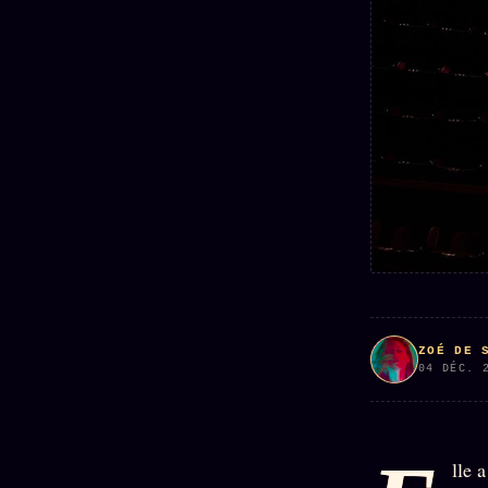
Mécène
Oracle
Les
Éclair
Témoigna
Limites
85 000
2025
Oracle
Lectures
Couples
Le procès
des sœurs
Brigitte
Oracle
Macron
Bienvenu
Famille
nouveau
Catalogue
Oracle
membre
Sigil
ZS Bundle
Manifeste
Sonore
Références
pricing
Oracle
Se
Parfum
connecter
Oracle
ZOÉ DE 
Anniversaire
04 DÉC. 
Oracle
Carte du
Jour
lle 