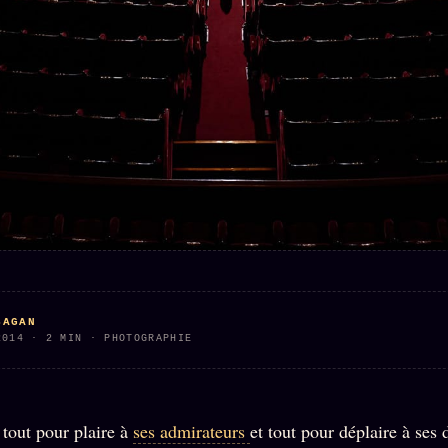
Who is
2018
Tous les
who
Archives
tags
ges
SMK
Qui baise
Soumettre
26 TRANSM.
qui
un tip
SMK
+18
Manifeste
Nous
Signatures
e
écrire
Gossip
Charte
Manifeste
Presse
éditoriale
Gossip
Business
Studios
Pacte
FAQ
Words
Infofiction
Radio
Corrections
FM
Prophétie
· Erratum
SAGAN
confirmée
2014 · 2 MIN · PHOTOGRAPHIE
Mentions
légales
llms.txt
a tout pour plaire à
ses admirateurs
et tout pour déplaire à ses 