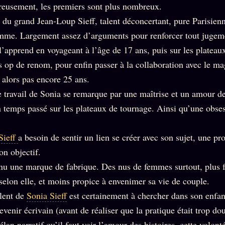
eusement, les premiers sont plus nombreux.
e du grand Jean-Loup Sieff, talent déconcertant, pure Parisien
femme. Largement assez d’arguments pour renforcer tout jugeme
l’apprend en voyageant à l’âge de 17 ans, puis sur les plateau
s op de renom, pour enfin passer à la collaboration avec le ma
 alors pas encore 25 ans.
 travail de Sonia se remarque par une maîtrise et un amour de
n temps passé sur les plateaux de tournage. Ainsi qu’une obses
Sieff
a besoin de sentir un lien se créer avec son sujet, une p
on objectif.
nu une marque de fabrique. Des nus de femmes surtout, plus f
selon elle, et moins propice à envenimer sa vie de couple.
alent de
Sonia Sieff
est certainement à chercher dans son enfan
devenir écrivain (avant de réaliser que la pratique était trop do
élan narratif qu’il faut voir l’amour des histoires, cette volont