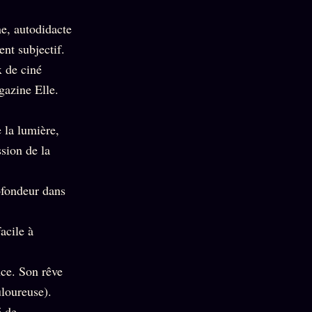
ne, autodidacte
nt subjectif.
x de ciné
gazine Elle.
 la lumière,
sion de la
rofondeur dans
acile à
ce. Son rêve
uloureuse).
é de