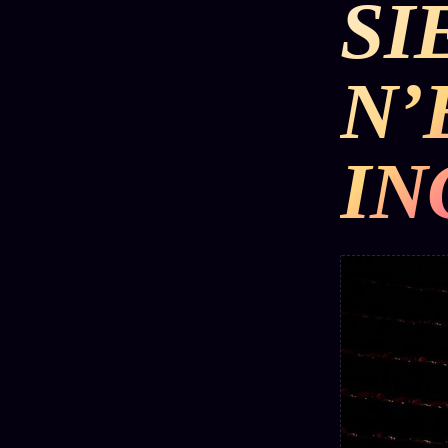
SI
DÉTONATIONS
POLITIQUE
RENSE
N’
SCANDALES
ALT NEWS
GOSSI
IN
L'ORACLE
LIVRES
TRILOGIE + 2
SOCIÉTÉ DES
12
LOI
PRODUITS
1901
Z/S
AMIS
KÉTAMINE
Chat
L'Associa
2019
Oracle
★
BRAQUAGE
LIVE
S'abonne
2021
Oracle z/S
GRATUIT
SUSPECTE
2022
Cercle
Oracle
Privé
Compte
Analyse
Suspendu
30€/M
24€
2024