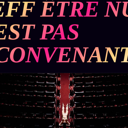
EFF ÊTRE N
BUREAU DE
IGNEMENT
MACRONLEAKS
TENDANCES
EST PAS
P
PRÉDICTIONS
INFOFICTION
CONVENAN
ÉQUIPE +
Z/S
PRATIQUE +
LINEAGE
ÉDITORIAL
AUTEURS
10 ANS
SYSTEMS
LÉGAL
À propos
tion
z/S
Archive
SYSTEMS
complète
Founders
2026
r
Récents
BRAINS
Équipe
MODELS
À la une
Auteurs
2017
Recherche
GENERIC
Personas
⌕
ARCHITECTS