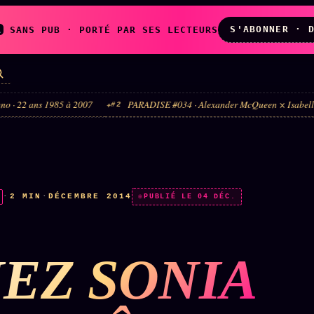
S'ABONNER · 
A
SANS PUB · PORTÉ PAR SES LECTEURS
 à 2007
PARADISE #034 · Alexander McQueen × Isabella Blow · la muse qui
#2
LES AMIS DE
L'ARCHIVE
ZOÉ
↗
↗
A
N
✉ INSCRIPTION À
·
2 MIN
·
DÉCEMBRE 2014
◉ SOCIÉTÉ
PUBLIÉ LE 04 DÉC.
LA NEWSLETTER
LITTÉRAIRE
EZ SONIA
TOUTES LES RUBRIQUES →