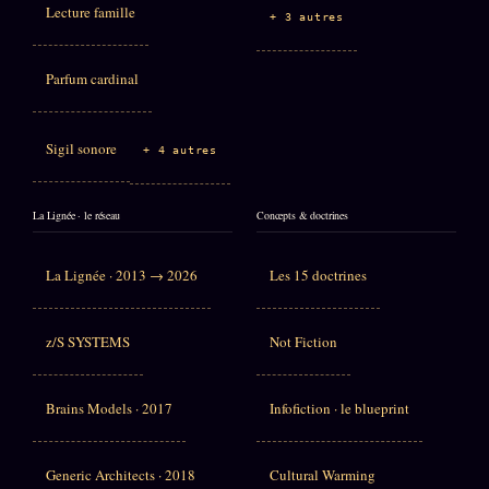
Lecture famille
+ 3 autres
Parfum cardinal
Sigil sonore
+ 4 autres
La Lignée · le réseau
Concepts & doctrines
La Lignée · 2013 → 2026
Les 15 doctrines
z/S SYSTEMS
Not Fiction
Brains Models · 2017
Infofiction · le blueprint
Generic Architects · 2018
Cultural Warming