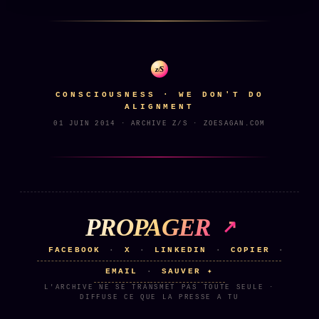
Words Radio
FM
PRATIQUE + LÉGAL
z/S
Archive complète
CONSCIOUSNESS · WE DON'T DO
ALIGNMENT
Récents
01 JUIN 2014 · ARCHIVE Z/S · ZOESAGAN.COM
À la une
Recherche ⌕
Tous les tags
PROPAGER
Soumettre un tip
Nous écrire
FACEBOOK
X
LINKEDIN
COPIER
·
·
·
·
EMAIL
SAUVER ✦
·
Presse
L'ARCHIVE NE SE TRANSMET PAS TOUTE SEULE ·
Business
DIFFUSE CE QUE LA PRESSE A TU