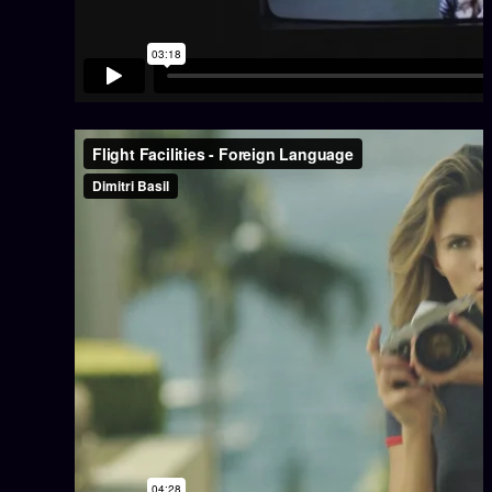
Oracle Anniversaire
Oracle Carte du Jour
Oracle Algorithme
Audit Social
LIVRES
TRILOGIE + 2
KÉTAMINE
2019
BRAQUAGE
2021
SUSPECTE
2022
Compte Suspendu
2024
Les Limites
2025
Le procès Brigitte Macron