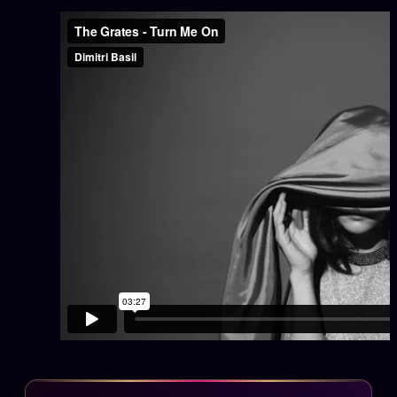
Se connecter
Z/S SYSTEMS
LINEAGE 10 ANS
z/S SYSTEMS
2026
BRAINS MODELS
2017
GENERIC ARCHITECTS
2018
Archives SMK
26 TRANSM.
SMK Manifeste
Gossip Manifeste
Gossip Pacte
Infofiction
Prophétie confirmée