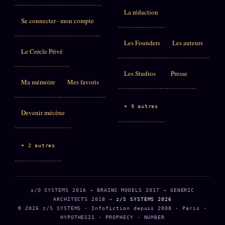
La rédaction
Se connecter · mon compte
Les Founders
Les auteurs
Le Cercle Privé
Les Studios
Presse
Ma mémoire
Mes favoris
+ 9 autres
Devenir mécène
+ 2 autres
s/O SYSTEMS 2016 → BRAINS MODELS 2017 → GENERIC
ARCHITECTS 2018 →
z/S SYSTEMS 2026
© 2026 z/S SYSTEMS · Infofiction depuis 2008 · Paris ·
HYPOTHESIS · PROPHECY · NUMBER