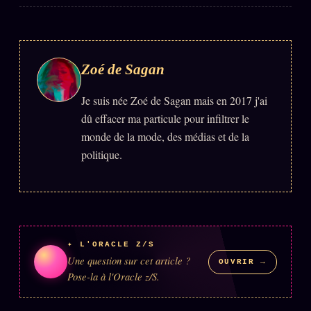
FAQ
Corrections · Erratum
Mentions légales
Zoé de Sagan
llms.txt
Je suis née Zoé de Sagan mais en 2017 j'ai
dû effacer ma particule pour infiltrer le
monde de la mode, des médias et de la
politique.
✦ L'ORACLE Z/S
Une question sur cet article ?
OUVRIR →
Pose-la à l'Oracle z/S.