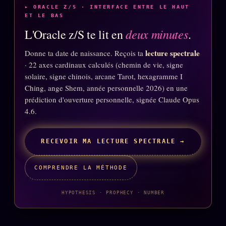
▸ ORACLE Z/S · INTERFACE ENTRE LE HAUT
ET LE BAS
ÉDITORIAL
ÉQUIPE + AUTEURS
deux minutes
L'Oracle z/S te lit en
.
lecture spectrale
Donne ta date de naissance. Reçois ta
À propos
· 22 axes cardinaux calculés (chemin de vie, signe
Founders
solaire, signe chinois, arcane Tarot, hexagramme I
Ching, ange Shem, année personnelle 2026) en une
Équipe
prédiction d'ouverture personnelle, signée Claude Opus
Auteurs
4.6.
Personas
RECEVOIR MA LECTURE SPECTRALE →
Who is who
Qui baise qui
+18
COMPRENDRE LA MÉTHODE
Signatures
HYPOTHESIS · PROPHECY · NUMBER
Charte éditoriale
Studios