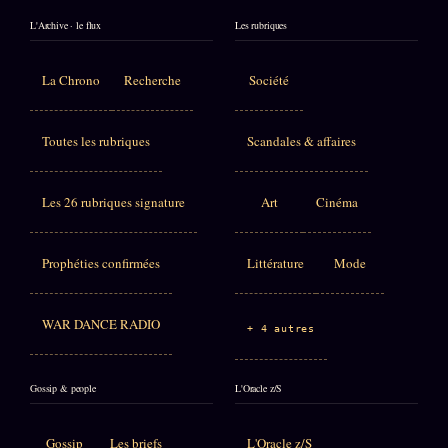
L'Archive · le flux
Les rubriques
La Chrono
Recherche
Société
Toutes les rubriques
Scandales & affaires
Les 26 rubriques signature
Art
Cinéma
Prophéties confirmées
Littérature
Mode
WAR DANCE RADIO
+ 4 autres
Gossip & people
L'Oracle z/S
Gossip
Les briefs
L'Oracle z/S