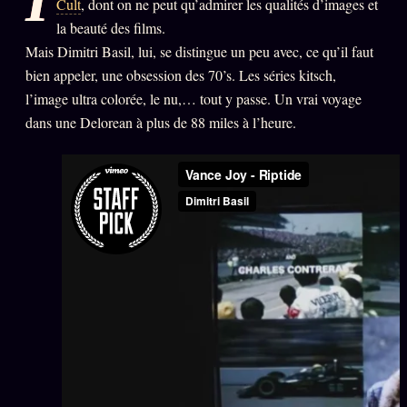
I
Cult
, dont on ne peut qu’admirer les qualités d’images et
PRÉDICTIONS
INFOFICTION
la beauté des films.
Mais Dimitri Basil, lui, se distingue un peu avec, ce qu’il faut
bien appeler, une obsession des 70’s. Les séries kitsch,
l’image ultra colorée, le nu,… tout y passe. Un vrai voyage
L'ORACLE Z/S
12 PRODUITS
dans une Delorean à plus de 88 miles à l’heure.
Chat Oracle
LIVE
Oracle z/S
Oracle Analyse
24€
Oracle Éclair
Oracle Couples
Oracle Famille
Oracle Sigil Sonore
Oracle Parfum