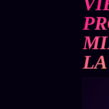
VI
Oracle
Algorithme
PR
Audit
Social
MI
LA