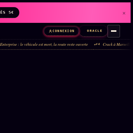
×
DÈS 5€
ORACLE
CONNEXION
le véhicule est mort, la route reste ouverte
Crack à Marseille : la boucle 
#4