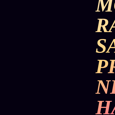
M
R
S
P
N
H