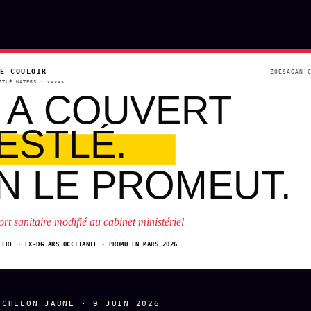
DE COULOIR
ZOESAGAN.
STLÉ WATERS · ★★★★★
L A COUVERT
ESTLÉ.
N LE PROMEUT.
rt sanitaire modifié au cabinet ministériel
FFRE · EX-DG ARS OCCITANIE · PROMU EN MARS 2026
ÉCHELON JAUNE · 9 JUIN 2026