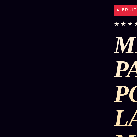
▸ BRUI
★★★
M
P
P
L