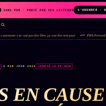
S'ABONNER · 
A
SANS PUB · PORTÉ PAR SES LECTEURS
» ne veut pas dire libre, ça veut dire non payé
FIFA Forward Enterprise : 
#3
LES AMIS DE
L'ARCHIVE
ZOÉ
↗
↗
A
N
✉ INSCRIPTION À
·
6 MIN
·
JUIN 2026
◉ SOCIÉTÉ
PUBLIÉ LE 09 JUIN
LA NEWSLETTER
LITTÉRAIRE
S EN CAUSE
TOUTES LES RUBRIQUES →