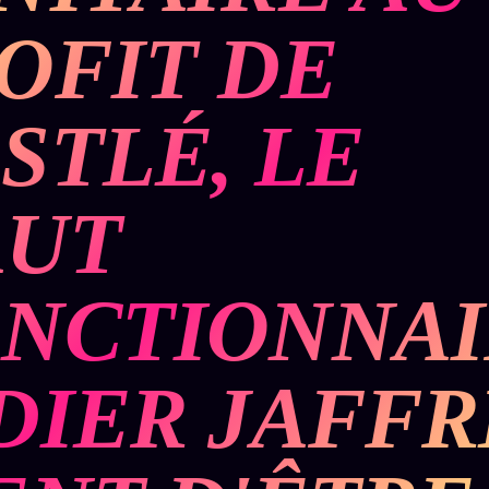
Who is
2018
Tous les
who
OFIT DE
Archives
tags
ges
SMK
Qui baise
Soumettre
26 TRANSM.
qui
un tip
SMK
+18
STLÉ, LE
Manifeste
Nous
Signatures
e
écrire
Gossip
Charte
Manifeste
Presse
AUT
éditoriale
Gossip
Business
Studios
Pacte
FAQ
Words
NCTIONNAI
Infofiction
Radio
Corrections
FM
Prophétie
· Erratum
confirmée
DIER JAFFR
Mentions
légales
llms.txt