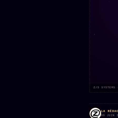
Z/S SYSTEMS 
LA RÉDA
09 JUIN 