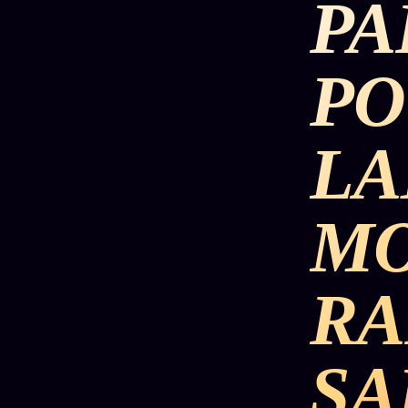
PA
DÉTONATIONS
POLITIQUE
RENSE
PO
SCANDALES
ALT NEWS
GOSSI
LA
L'ORACLE
LIVRES
TRILOGIE + 2
SOCIÉTÉ DES
12
LOI
PRODUITS
1901
Z/S
AMIS
MO
KÉTAMINE
Chat
L'Associa
2019
Oracle
★
BRAQUAGE
RA
LIVE
S'abonne
2021
Oracle z/S
GRATUIT
SUSPECTE
2022
Cercle
Oracle
SA
Privé
Compte
Analyse
Suspendu
30€/M
24€
2024