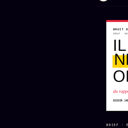
BRUIT 
SÉNAT · NE
I
N
O
du rappo
DIDIER JA
BRIEF · 