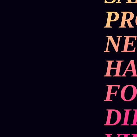
Mécène
Oracle
Les
PR
Éclair
Témoigna
Limites
85 000
2025
Oracle
Lectures
Couples
Le procès
NE
des sœurs
Brigitte
Oracle
Macron
Bienvenu
Famille
nouveau
Catalogue
Oracle
H
membre
Sigil
ZS Bundle
Manifeste
Sonore
Références
pricing
Oracle
FO
Se
Parfum
connecter
Oracle
Anniversaire
DI
Oracle
Carte du
Jour