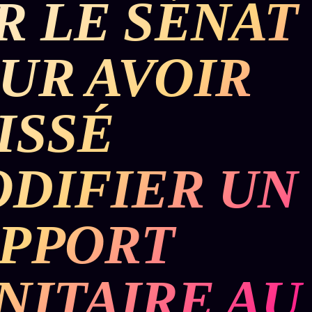
R LE SÉNAT
BUREAU DE
IGNEMENT
MACRONLEAKS
TENDANCES
UR AVOIR
P
PRÉDICTIONS
INFOFICTION
ISSÉ
ÉQUIPE +
Z/S
PRATIQUE +
LINEAGE
ÉDITORIAL
AUTEURS
10 ANS
SYSTEMS
LÉGAL
DIFIER UN
À propos
tion
z/S
Archive
SYSTEMS
complète
Founders
PPORT
2026
r
Récents
BRAINS
Équipe
MODELS
À la une
Auteurs
2017
NITAIRE AU
Recherche
GENERIC
Personas
⌕
ARCHITECTS