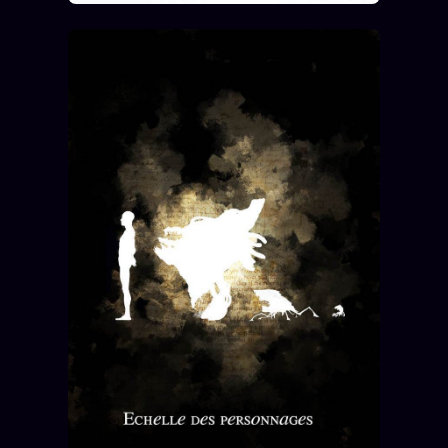
Catalogue
ZS Bundle
Références
SOCIÉTÉ DES AMIS
LOI 1901
L'Association
★
S'abonner
GRATUIT
Cercle Privé
30€/M
Mécène
Témoignages
85 000
Lectures des sœurs
Bienvenue nouveau membre
Manifeste pricing