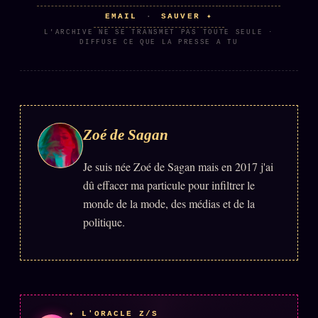
FAQ
EMAIL
SAUVER ✦
·
Corrections · Erratum
L'ARCHIVE NE SE TRANSMET PAS TOUTE SEULE ·
DIFFUSE CE QUE LA PRESSE A TU
Mentions légales
llms.txt
Zoé de Sagan
Je suis née Zoé de Sagan mais en 2017 j'ai
dû effacer ma particule pour infiltrer le
monde de la mode, des médias et de la
politique.
✦ L'ORACLE Z/S