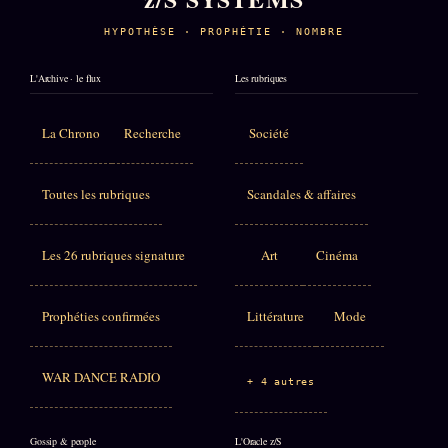
HYPOTHÈSE · PROPHÉTIE · NOMBRE
L'Archive · le flux
Les rubriques
La Chrono
Recherche
Société
Toutes les rubriques
Scandales & affaires
Les 26 rubriques signature
Art
Cinéma
Prophéties confirmées
Littérature
Mode
WAR DANCE RADIO
+ 4 autres
Gossip & people
L'Oracle z/S