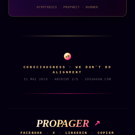
Words Radio
FM
HYPOTHESIS · PROPHECY · NUMBER
PRATIQUE + LÉGAL
Archive complète
Récents
z/S
À la une
CONSCIOUSNESS · WE DON'T DO
Recherche ⌕
ALIGNMENT
21 MAI 2010 · ARCHIVE Z/S · ZOESAGAN.COM
Tous les tags
Soumettre un tip
Nous écrire
Presse
PROPAGER
Business
FACEBOOK
X
LINKEDIN
COPIER
·
·
·
·