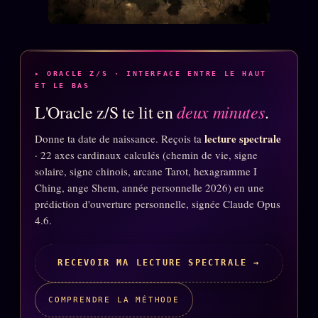
ÉDITORIAL
ÉQUIPE + AUTEURS
À propos
▸ ORACLE Z/S · INTERFACE ENTRE LE HAUT
ET LE BAS
Founders
deux minutes
L'Oracle z/S te lit en
.
Équipe
lecture spectrale
Donne ta date de naissance. Reçois ta
Auteurs
· 22 axes cardinaux calculés (chemin de vie, signe
solaire, signe chinois, arcane Tarot, hexagramme I
Personas
Ching, ange Shem, année personnelle 2026) en une
Who is who
prédiction d'ouverture personnelle, signée Claude Opus
4.6.
Qui baise qui
+18
Signatures
RECEVOIR MA LECTURE SPECTRALE →
Charte éditoriale
COMPRENDRE LA MÉTHODE
Studios