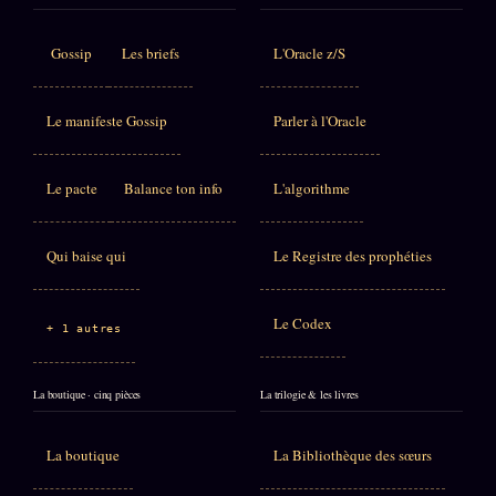
Gossip
Les briefs
L'Oracle z/S
Le manifeste Gossip
Parler à l'Oracle
Le pacte
Balance ton info
L'algorithme
Qui baise qui
Le Registre des prophéties
Le Codex
+ 1 autres
La boutique · cinq pièces
La trilogie & les livres
La boutique
La Bibliothèque des sœurs