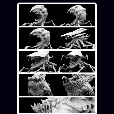
Oracle Anniversaire
Oracle Carte du Jour
Oracle Algorithme
Audit Social
LIVRES
TRILOGIE + 2
KÉTAMINE
2019
BRAQUAGE
2021
SUSPECTE
2022
Compte Suspendu
2024
Les Limites
2025
Le procès Brigitte Macron