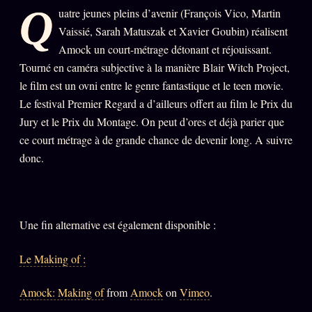
Q
uatre jeunes pleins d’avenir (François Vico, Martin
PRÉDICTIONS
INFOFICTION
Vaissié, Sarah Matuszak et Xavier Goubin) réalisent
Amock un court-métrage détonant et réjouissant.
Tourné en caméra subjective à la manière Blair Witch Project,
le film est un ovni entre le genre fantastique et le teen movie.
L'ORACLE Z/S
12 PRODUITS
Le festival Premier Regard a d’ailleurs offert au film le Prix du
Chat Oracle
Jury et le Prix du Montage. On peut d’ores et déjà parier que
LIVE
ce court métrage à de grande chance de devenir long. A suivre
Oracle z/S
donc.
Oracle Analyse
24€
Oracle Éclair
Oracle Couples
Une fin alternative est également disponible :
Oracle Famille
Le Making of :
Oracle Sigil Sonore
Amock: Making of
from
Amock
on
Vimeo
.
Oracle Parfum