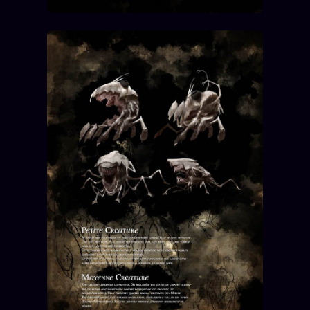
Se connecter
Z/S SYSTEMS
LINEAGE 10 ANS
z/S SYSTEMS
2026
BRAINS MODELS
2017
GENERIC ARCHITECTS
2018
Archives SMK
26 TRANSM.
SMK Manifeste
Gossip Manifeste
Gossip Pacte
Infofiction
Prophétie confirmée