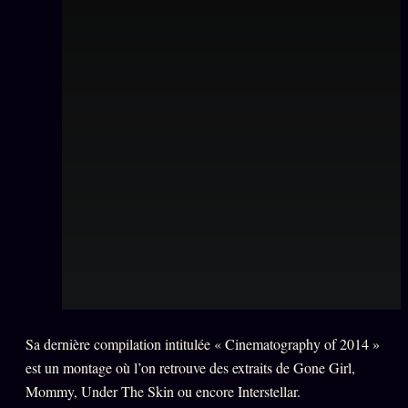
Oracle Anniversaire
Oracle Carte du Jour
Oracle Algorithme
Audit Social
LIVRES
TRILOGIE + 2
KÉTAMINE
2019
BRAQUAGE
2021
SUSPECTE
2022
Compte Suspendu
2024
Sa dernière compilation intitulée « Cinematography of 2014 »
Les Limites
2025
est un montage où l’on retrouve des extraits de Gone Girl,
Le procès Brigitte Macron
Mommy, Under The Skin ou encore Interstellar.