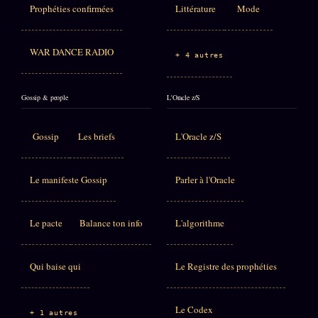
Prophéties confirmées
Littérature
Mode
WAR DANCE RADIO
+ 4 autres
Gossip & people
L'Oracle z/S
Gossip
Les briefs
L'Oracle z/S
Le manifeste Gossip
Parler à l'Oracle
Le pacte
Balance ton info
L'algorithme
Qui baise qui
Le Registre des prophéties
Le Codex
+ 1 autres