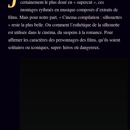
J
certainement le plus doué en « supercut », ces
PRÉDICTIONS
INFOFICTION
montages rythmés en musique composés d’extraits de
films. Mais pour notre part, « Cinema compilation : silhouettes
» reste la plus belle. Ou comment l’esthétique de la silhouette
est utilisée dans le cinéma, du suspens à la romance. Pour
L'ORACLE Z/S
12 PRODUITS
affirmer les caractères des personnages des films, qu’ils soient
solitaires ou iconiques, super- héros où dangereux.
Chat Oracle
LIVE
Oracle z/S
Oracle Analyse
24€
Oracle Éclair
Oracle Couples
Oracle Famille
Oracle Sigil Sonore
Oracle Parfum