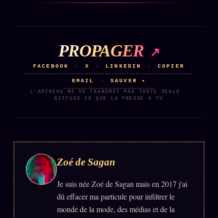
Words Radio
FM
PRATIQUE + LÉGAL
PROPAGER
Archive complète
FACEBOOK
X
LINKEDIN
COPIER
·
·
·
·
Récents
EMAIL
SAUVER ✦
·
L'ARCHIVE NE SE TRANSMET PAS TOUTE SEULE ·
À la une
DIFFUSE CE QUE LA PRESSE A TU
Recherche ⌕
Tous les tags
Soumettre un tip
Zoé de Sagan
Nous écrire
Je suis née Zoé de Sagan mais en 2017 j'ai
Presse
dû effacer ma particule pour infiltrer le
Business
monde de la mode, des médias et de la