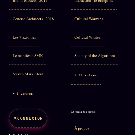
Brains Models · 2017
Infofiction · le blueprint
Generic Architects · 2018
Cultural Warming
Les 7 axiomes
Cultural Winter
Le manifeste SMK
Society of the Algorithm
Steven Mark Klein
+ 12 autres
+ 3 autres
Le média & à propos
CONNEXION
À propos
Le Cercle & s'abonner