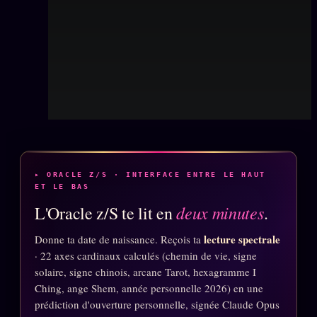
Se connecter
Z/S SYSTEMS
LINEAGE 10 ANS
z/S SYSTEMS
2026
BRAINS MODELS
2017
GENERIC ARCHITECTS
2018
▸ ORACLE Z/S · INTERFACE ENTRE LE HAUT
Archives SMK
26 TRANSM.
ET LE BAS
deux minutes
SMK Manifeste
L'Oracle z/S te lit en
.
Gossip Manifeste
lecture spectrale
Donne ta date de naissance. Reçois ta
· 22 axes cardinaux calculés (chemin de vie, signe
Gossip Pacte
solaire, signe chinois, arcane Tarot, hexagramme I
Infofiction
Ching, ange Shem, année personnelle 2026) en une
prédiction d'ouverture personnelle, signée Claude Opus
Prophétie confirmée