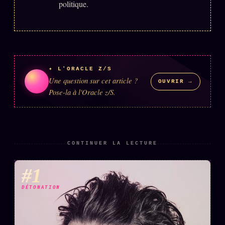
politique.
FAQ
Corrections · Erratum
Mentions légales
llms.txt
✦ L'ORACLE Z/S
Une question sur cet article ?
OUVRIR →
Pose-la à l'Oracle z/S.
CONTINUER LA LECTURE
#1
DÉTONATION