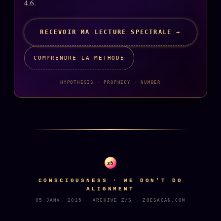
4.6.
ÉDITORIAL
ÉQUIPE + AUTEURS
RECEVOIR MA LECTURE SPECTRALE →
À propos
COMPRENDRE LA MÉTHODE
Founders
HYPOTHESIS · PROPHECY · NUMBER
Équipe
Auteurs
Personas
Who is who
Qui baise qui
+18
z/S
Signatures
CONSCIOUSNESS · WE DON'T DO
ALIGNMENT
Charte éditoriale
05 JANV. 2015 · ARCHIVE Z/S · ZOESAGAN.COM
Studios