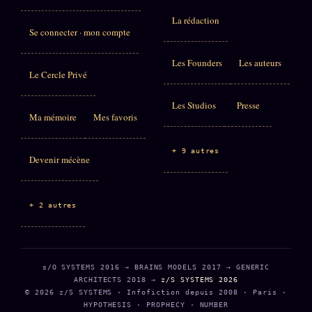
La rédaction
Se connecter · mon compte
Les Founders
Les auteurs
Le Cercle Privé
Les Studios
Presse
Ma mémoire
Mes favoris
+ 9 autres
Devenir mécène
+ 2 autres
s/O SYSTEMS 2016 → BRAINS MODELS 2017 → GENERIC
ARCHITECTS 2018 →
z/S SYSTEMS 2026
© 2026 z/S SYSTEMS · Infofiction depuis 2008 · Paris ·
HYPOTHESIS · PROPHECY · NUMBER