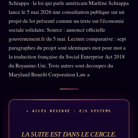
Schiappa · la loi qui parle américain Marlène Schiappa
PRÉDICTIONS
INFOFICTION
lance le 5 mai 2026 une consultation publique sur un
projet de loi présenté comme un texte sur l'économie
sociale solidaire. Source : annoncé officielle
gouvernement.fr du 5 mai. Lecture comparative : sept
L'ORACLE Z/S
12 PRODUITS
paragraphes du projet sont identiques mot pour mot a
Chat Oracle
LIVE
la traduction française du Social Enterprise Act 2018
Oracle z/S
du Royaume-Uni. Trois autres sont decoupes du
Maryland Benefit Corporation Law a
Oracle Analyse
24€
Oracle Éclair
Oracle Couples
Oracle Famille
▸ ACCÈS RÉSERVÉ · Z/S SYSTEMS
Oracle Sigil Sonore
Oracle Parfum
LA SUITE EST DANS LE CERCLE.