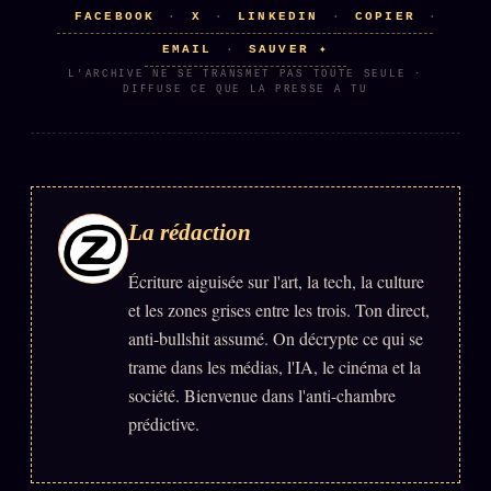
FACEBOOK
X
LINKEDIN
COPIER
·
·
·
·
Se connecter
EMAIL
SAUVER ✦
·
L'ARCHIVE NE SE TRANSMET PAS TOUTE SEULE ·
DIFFUSE CE QUE LA PRESSE A TU
Z/S SYSTEMS
LINEAGE 10 ANS
z/S SYSTEMS
2026
BRAINS MODELS
2017
La rédaction
GENERIC ARCHITECTS
2018
Écriture aiguisée sur l'art, la tech, la culture
Archives SMK
26 TRANSM.
et les zones grises entre les trois. Ton direct,
SMK Manifeste
anti-bullshit assumé. On décrypte ce qui se
Gossip Manifeste
trame dans les médias, l'IA, le cinéma et la
société. Bienvenue dans l'anti-chambre
Gossip Pacte
prédictive.
Infofiction
Prophétie confirmée