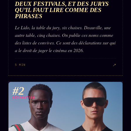
DEUX FESTIVALS, ET DES JURYS
Words Radio
FM
QU’IL FAUT LIRE COMME DES
PHRASES
PRATIQUE + LÉGAL
Le Lido, la table du jury, six chaises. Deauville, une
autre table, cinq chaises. On publie ces noms comme
Archive complète
des listes de convives. Ce sont des déclarations sur qui
Récents
a le droit de juger le cinéma en 2026.
À la une
↗
5 MIN
Recherche ⌕
Tous les tags
#2
Soumettre un tip
DÉTONATION
Nous écrire
Presse
Business