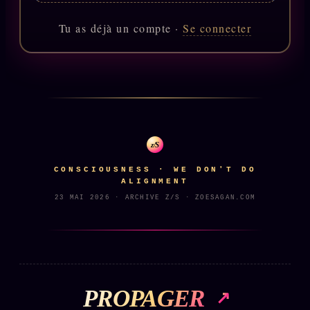
Catalogue
Tu as déjà un compte ·
Se connecter
ZS Bundle
Références
SOCIÉTÉ DES AMIS
LOI 1901
L'Association
★
z/S
S'abonner
GRATUIT
CONSCIOUSNESS · WE DON'T DO
ALIGNMENT
Cercle Privé
30€/M
23 MAI 2026 · ARCHIVE Z/S · ZOESAGAN.COM
Mécène
Témoignages
85 000
Lectures des sœurs
Bienvenue nouveau membre
PROPAGER
Manifeste pricing