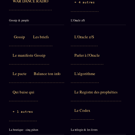
WAR DANCE RADIO
+ 4 autres
Gossip & people
L'Oracle z/S
Gossip
Les briefs
L'Oracle z/S
Le manifeste Gossip
Parler à l'Oracle
Le pacte
Balance ton info
L'algorithme
Qui baise qui
Le Registre des prophéties
Le Codex
+ 1 autres
La boutique · cinq pièces
La trilogie & les livres