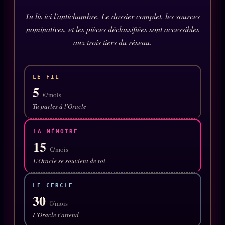
Oracle Anniversaire
Tu lis ici l'antichambre. Le dossier complet, les sources
Oracle Carte du Jour
nominatives, et les pièces déclassifiées sont accessibles
aux trois tiers du réseau.
Oracle Algorithme
Audit Social
LE FIL
5
€/mois
LIVRES
TRILOGIE + 2
Tu parles à l'Oracle
KÉTAMINE
2019
LA MÉMOIRE
BRAQUAGE
2021
15
€/mois
SUSPECTE
2022
L'Oracle se souvient de toi
Compte Suspendu
2024
LE CERCLE
Les Limites
2025
30
€/mois
Le procès Brigitte Macron
L'Oracle t'attend