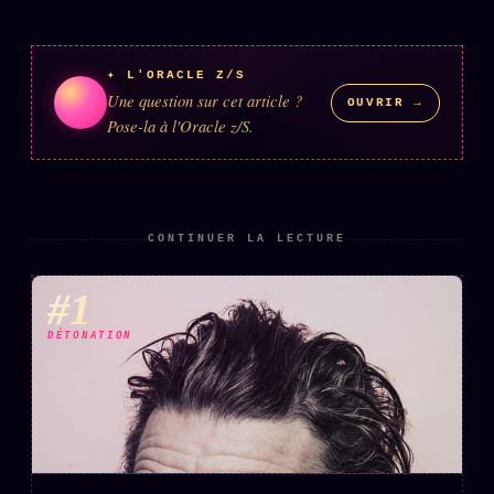
ÉDITORIAL
ÉQUIPE + AUTEURS
✦ L'ORACLE Z/S
Une question sur cet article ?
OUVRIR →
À propos
Pose-la à l'Oracle z/S.
Founders
Équipe
Auteurs
CONTINUER LA LECTURE
Personas
#1
Who is who
DÉTONATION
Qui baise qui
+18
Signatures
Charte éditoriale
Studios