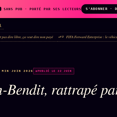
S'ABONNER · 
A
SANS PUB · PORTÉ PAR SES LECTEURS
re, ça veut dire non payé
FIFA Forward Enterprise : le véhicule est mort, 
#3
LES AMIS DE
L'ARCHIVE
ZOÉ
↗
↗
A
N
✉ INSCRIPTION À
 MIN
·
JUIN 2026
◉ SOCIÉTÉ
PUBLIÉ LE 22 JUIN
LA NEWSLETTER
LITTÉRAIRE
-Bendit, rattrapé pa
2
TOUTES LES RUBRIQUES →