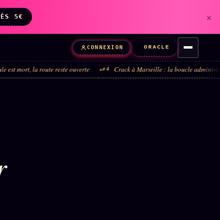
×
DÈS 5€
ORACLE
CONNEXION
la route reste ouverte
Crack à Marseille : la boucle administrative, pas la
#4
r