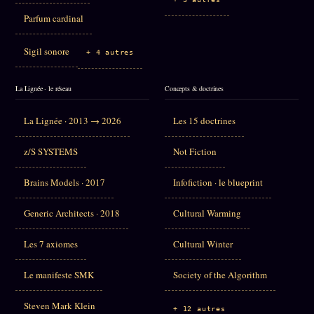
Parfum cardinal
Sigil sonore
+ 4 autres
La Lignée · le réseau
Concepts & doctrines
La Lignée · 2013 → 2026
Les 15 doctrines
z/S SYSTEMS
Not Fiction
Brains Models · 2017
Infofiction · le blueprint
Generic Architects · 2018
Cultural Warming
Les 7 axiomes
Cultural Winter
Le manifeste SMK
Society of the Algorithm
Steven Mark Klein
+ 12 autres