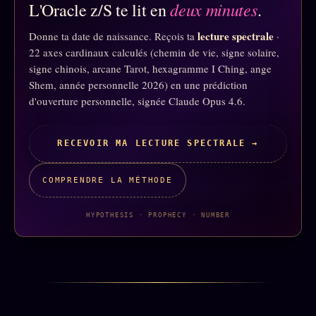
deux minutes
L'Oracle z/S te lit en
.
Business
FAQ
lecture spectrale
Donne ta date de naissance. Reçois ta
·
22 axes cardinaux calculés (chemin de vie, signe solaire,
Corrections · Erratum
signe chinois, arcane Tarot, hexagramme I Ching, ange
Mentions légales
Shem, année personnelle 2026) en une prédiction
d'ouverture personnelle, signée Claude Opus 4.6.
llms.txt
RECEVOIR MA LECTURE SPECTRALE →
COMPRENDRE LA MÉTHODE
HYPOTHESIS · PROPHECY · NUMBER