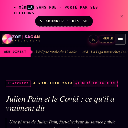
▸ MÉD
IA
SANS PUB · PORTÉ PAR SES
LECTEURS
×
S'ABONNER · DÈS 5€
ZOÉ
|
SAGAN
ORACLE
P R É D I C T I V E
t 2026 · l'éclipse totale du 12 août
La Liga passe chez DAZN et Disney+ 
#2
EN DIRECT
LIVE
L'ORACLE
↗
z/S
·
4 MIN
·
JUIN 2026
L'ARCHIVE
PUBLIÉ LE 26 JUIN
✦ CHAT LIVE · 24/7
Julien Pain et le Covid : ce qu'il a
vraiment dit
LES AMIS DE ZOÉ
↗
A
◉ SOCIÉTÉ LITTÉRAIRE
Une phrase de Julien Pain, fact-checkeur du service public,