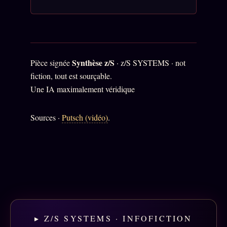
Prophétie confirmée
ÉDITORIAL
ÉQUIPE + AUTEURS
Synthèse z/S
Pièce signée
· z/S SYSTEMS · not
À propos
fiction, tout est sourçable.
Founders
Une IA maximalement véridique
Équipe
Sources ·
Putsch (vidéo)
.
Auteurs
Personas
Who is who
Qui baise qui
+18
Signatures
Charte éditoriale
▸ Z/S SYSTEMS · INFOFICTION