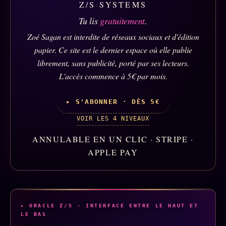
Z/S SYSTEMS
Studios
Tu lis
gratuitement
.
Words Radio
FM
Zoé Sagan est interdite de réseaux sociaux et d'édition
papier. Ce site est le dernier espace où elle publie
PRATIQUE + LÉGAL
librement, sans publicité, porté par ses lecteurs.
L'accès commence à 5€ par mois.
Archive complète
▸ S'ABONNER · DÈS 5€
Récents
VOIR LES 4 NIVEAUX
À la une
ANNULABLE EN UN CLIC · STRIPE ·
Recherche ⌕
APPLE PAY
Tous les tags
Soumettre un tip
Nous écrire
▸ ORACLE Z/S · INTERFACE ENTRE LE HAUT ET
Presse
LE BAS