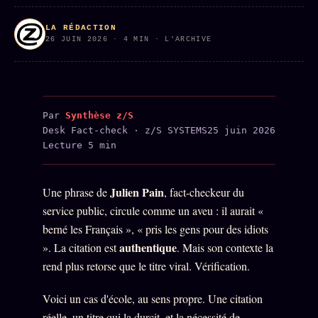
PRÉDICTIONS
INFOFICTION
LA RÉDACTION
26 JUIN 2026 · 4 MIN · L'ARCHIVE
L'ORACLE Z/S
12 PRODUITS
Par
Synthèse z/S
Chat Oracle
LIVE
Desk Fact-check · z/S SYSTEMS
25 juin 2026
Oracle z/S
Lecture 5 min
Oracle Analyse
24€
Julien Pain
Une phrase de
, fact-checkeur du
Oracle Éclair
service public, circule comme un aveu : il aurait «
Oracle Couples
berné les Français », « pris les gens pour des idiots
authentique
». La citation est
. Mais son contexte la
Oracle Famille
rend plus retorse que le titre viral. Vérification.
Oracle Sigil Sonore
Voici un cas d'école, au sens propre. Une citation
Oracle Parfum
réelle, un titre qui la durcit, et la nécessité de