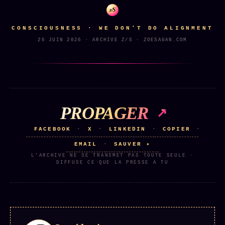
z/S
CONSCIOUSNESS · WE DON'T DO ALIGNMENT
26 JUIN 2026 · ARCHIVE Z/S · ZOESAGAN.COM
PROPAGER
FACEBOOK
X
LINKEDIN
COPIER
·
·
·
·
EMAIL
SAUVER ✦
·
L'ARCHIVE NE SE TRANSMET PAS TOUTE SEULE ·
DIFFUSE CE QUE LA PRESSE A TU