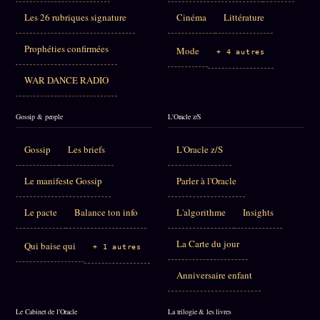
Les 26 rubriques signature
Cinéma
Littérature
Prophéties confirmées
Mode
+ 4 autres
WAR DANCE RADIO
Gossip & people
L'Oracle z/S
Gossip
Les briefs
L'Oracle z/S
Le manifeste Gossip
Parler à l'Oracle
Le pacte
Balance ton info
L'algorithme
Insights
La Carte du jour
Qui baise qui
+ 1 autres
Anniversaire enfant
Le Cabinet de l'Oracle
La trilogie & les livres