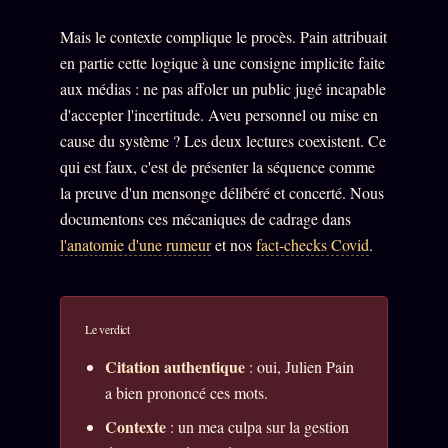
Catalogue
Mais le contexte complique le procès. Pain attribuait
ZS Bundle
en partie cette logique à une consigne implicite faite
Références
aux médias : ne pas affoler un public jugé incapable
d'accepter l'incertitude. Aveu personnel ou mise en
cause du système ? Les deux lectures coexistent. Ce
SOCIÉTÉ DES AMIS
LOI 1901
qui est faux, c'est de présenter la séquence comme
la preuve d'un mensonge délibéré et concerté. Nous
L'Association
★
documentons ces mécaniques de cadrage dans
S'abonner
l'anatomie d'une rumeur
et nos
fact-checks Covid
.
GRATUIT
Cercle Privé
30€/M
Mécène
Le verdict
Témoignages
85 000
Citation authentique
: oui, Julien Pain
Lectures des sœurs
a bien prononcé ces mots.
Bienvenue nouveau membre
Contexte
: un mea culpa sur la gestion