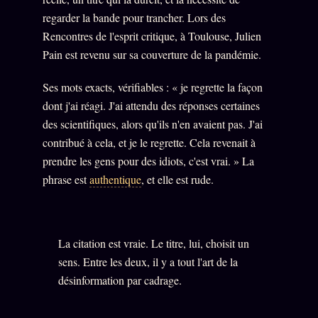
Oracle Anniversaire
regarder la bande pour trancher. Lors des
Oracle Carte du Jour
Rencontres de l'esprit critique, à Toulouse, Julien
Pain est revenu sur sa couverture de la pandémie.
Oracle Algorithme
Audit Social
Ses mots exacts, vérifiables : « je regrette la façon
dont j'ai réagi. J'ai attendu des réponses certaines
des scientifiques, alors qu'ils n'en avaient pas. J'ai
LIVRES
TRILOGIE + 2
contribué à cela, et je le regrette. Cela revenait à
prendre les gens pour des idiots, c'est vrai. » La
KÉTAMINE
2019
phrase est
authentique
, et elle est rude.
BRAQUAGE
2021
SUSPECTE
2022
La citation est vraie. Le titre, lui, choisit un
Compte Suspendu
2024
sens. Entre les deux, il y a tout l'art de la
Les Limites
2025
désinformation par cadrage.
Le procès Brigitte Macron