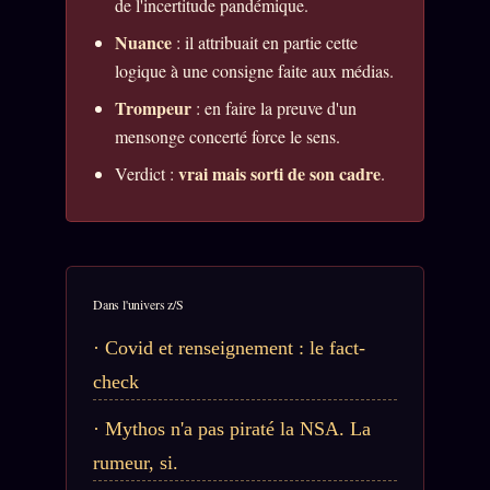
de l'incertitude pandémique.
Manifeste pricing
Nuance
: il attribuait en partie cette
Se connecter
logique à une consigne faite aux médias.
Trompeur
: en faire la preuve d'un
Z/S SYSTEMS
LINEAGE 10 ANS
mensonge concerté force le sens.
vrai mais sorti de son cadre
Verdict :
.
z/S SYSTEMS
2026
BRAINS MODELS
2017
GENERIC ARCHITECTS
2018
Archives SMK
Dans l'univers z/S
26 TRANSM.
SMK Manifeste
Covid et renseignement : le fact-
check
Gossip Manifeste
Gossip Pacte
Mythos n'a pas piraté la NSA. La
rumeur, si.
Infofiction