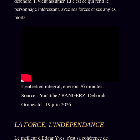
défendre. Il vient assumer. Et c'est ce qui rend le
Catalogue
personnage intéressant, avec ses forces et ses angles
ZS Bundle
morts.
Références
SOCIÉTÉ DES AMIS
LOI 1901
L'Association
★
S'abonner
GRATUIT
Cercle Privé
30€/M
L'entretien intégral, environ 76 minutes.
Source : YouTube / BANGERZ, Deborah
Mécène
Grunwald · 19 juin 2026
Témoignages
85 000
Lectures des sœurs
LA FORCE, L'INDÉPENDANCE
Bienvenue nouveau membre
Le meilleur d'Edgar Yves, c'est sa cohérence de
Manifeste pricing