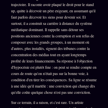
trajectoire. Il raconte avoir plaqué le droit pour le stand
Se connecter
up, quitte à décevoir un père exigeant, en assumant qu'il
faut parfois décevoir les siens pour devenir soi. Et
surtout, il a construit sa carrière à distance du système
Z/S SYSTEMS
LINEAGE 10 ANS
médiatique dominant. Il rappelle sans détour ses
positions anciennes contre la corruption et son refus de
z/S SYSTEMS
2026
composer avec les grands groupes, à un moment où
BRAINS MODELS
2017
d'autres, plus installés, signent des tribunes contre la
GENERIC ARCHITECTS
concentration des médias tout en ayant longtemps
2018
profité de leurs financements. Sa réponse à l'objection
Archives SMK
26 TRANSM.
d'hypocrisie est plutôt fine : on peut se rendre compte en
SMK Manifeste
cours de route qu'on n'était pas sur la bonne voie, à
condition d'en tirer les conséquences. Sa ligne se résume
Gossip Manifeste
à une idée qu'il martèle : une conviction qui change dès
Gossip Pacte
qu'elle coûte quelque chose n'est pas une conviction.
Infofiction
Sur ce terrain, il a raison, et c'est rare. Un artiste
Prophétie confirmée