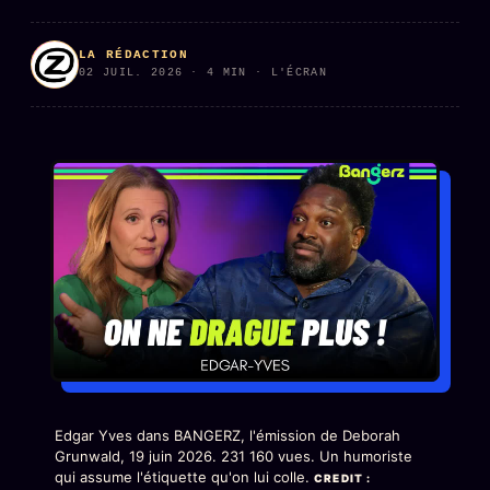
PRÉDICTIONS
INFOFICTION
LA RÉDACTION
02 JUIL. 2026 · 4 MIN · L'ÉCRAN
L'ORACLE Z/S
12 PRODUITS
Chat Oracle
LIVE
Oracle z/S
Oracle Analyse
24€
Oracle Éclair
Oracle Couples
Oracle Famille
Oracle Sigil Sonore
Edgar Yves dans BANGERZ, l'émission de Deborah
Grunwald, 19 juin 2026. 231 160 vues. Un humoriste
Oracle Parfum
qui assume l'étiquette qu'on lui colle.
CREDIT :