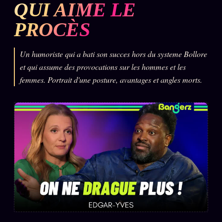
QUI AIME LE
L'ARCHIVE
↗
N
PROCÈS
✉ INSCRIPTION À LA NEWSLETTER
Un humoriste qui a bati son succes hors du systeme Bollore
et qui assume des provocations sur les hommes et les
femmes. Portrait d'une posture, avantages et angles morts.
Rubriques éditoriales
10 088 articles
TOUTES LES RUBRIQUES →
DÉTONATIONS
POLITIQUE
BUREAU DE
RENSEIGNEMENT
TENDANCES
MACRONLEAKS
SCANDALES
ALT NEWS
GOSSIP