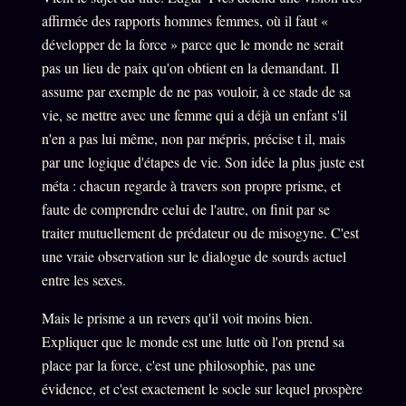
Words Radio
affirmée des rapports hommes femmes, où il faut «
FM
développer de la force » parce que le monde ne serait
pas un lieu de paix qu'on obtient en la demandant. Il
PRATIQUE + LÉGAL
assume par exemple de ne pas vouloir, à ce stade de sa
vie, se mettre avec une femme qui a déjà un enfant s'il
Archive complète
n'en a pas lui même, non par mépris, précise t il, mais
Récents
par une logique d'étapes de vie. Son idée la plus juste est
méta : chacun regarde à travers son propre prisme, et
À la une
faute de comprendre celui de l'autre, on finit par se
Recherche ⌕
traiter mutuellement de prédateur ou de misogyne. C'est
Tous les tags
une vraie observation sur le dialogue de sourds actuel
entre les sexes.
Soumettre un tip
Nous écrire
Mais le prisme a un revers qu'il voit moins bien.
Expliquer que le monde est une lutte où l'on prend sa
Presse
place par la force, c'est une philosophie, pas une
Business
évidence, et c'est exactement le socle sur lequel prospère