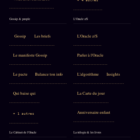
+ 4 autres
Gossip & people
L'Oracle z/S
Gossip
Les briefs
L'Oracle z/S
Le manifeste Gossip
Parler à l'Oracle
Le pacte
Balance ton info
L'algorithme
Insights
Qui baise qui
La Carte du jour
Anniversaire enfant
+ 1 autres
Le Cabinet de l'Oracle
La trilogie & les livres