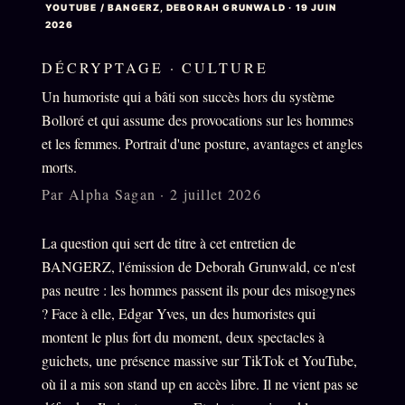
YOUTUBE / BANGERZ, DEBORAH GRUNWALD · 19 JUIN
Oracle Anniversaire
2026
Oracle Carte du Jour
DÉCRYPTAGE · CULTURE
Oracle Algorithme
Un humoriste qui a bâti son succès hors du système
Audit Social
Bolloré et qui assume des provocations sur les hommes
et les femmes. Portrait d'une posture, avantages et angles
morts.
LIVRES
TRILOGIE + 2
Par Alpha Sagan · 2 juillet 2026
KÉTAMINE
2019
La question qui sert de titre à cet entretien de
BRAQUAGE
2021
BANGERZ, l'émission de Deborah Grunwald, ce n'est
SUSPECTE
2022
pas neutre : les hommes passent ils pour des misogynes
Compte Suspendu
? Face à elle, Edgar Yves, un des humoristes qui
2024
montent le plus fort du moment, deux spectacles à
Les Limites
2025
guichets, une présence massive sur TikTok et YouTube,
Le procès Brigitte Macron
où il a mis son stand up en accès libre. Il ne vient pas se