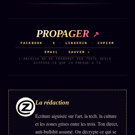
PROPAGER
FACEBOOK
X
LINKEDIN
COPIER
·
·
·
·
EMAIL
SAUVER ✦
·
L'ARCHIVE NE SE TRANSMET PAS TOUTE SEULE ·
DIFFUSE CE QUE LA PRESSE A TU
La rédaction
Écriture aiguisée sur l'art, la tech, la culture
et les zones grises entre les trois. Ton direct,
anti-bullshit assumé. On décrypte ce qui se