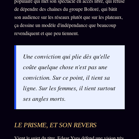
populaire qui met son spectacle en accès libre, qui refuse
de dépendre des chaînes du groupe Bolloré, qui bâtit
son audience sur les réseaux plutôt que sur les plateaux,
ÉDITORIAL
ÉQUIPE + AUTEURS
ça dessine un modèle d'indépendance que beaucoup
À propos
revendiquent et que peu tiennent.
Founders
Équipe
Une conviction qui plie dès qu'elle
coûte quelque chose n'est pas une
Auteurs
conviction. Sur ce point, il tient sa
Personas
ligne. Sur les femmes, il tient surtout
Who is who
ses angles morts.
Qui baise qui
+18
Signatures
Charte éditoriale
LE PRISME, ET SON REVERS
Studios
Vient le sujet du titre. Edgar Yves défend une vision très