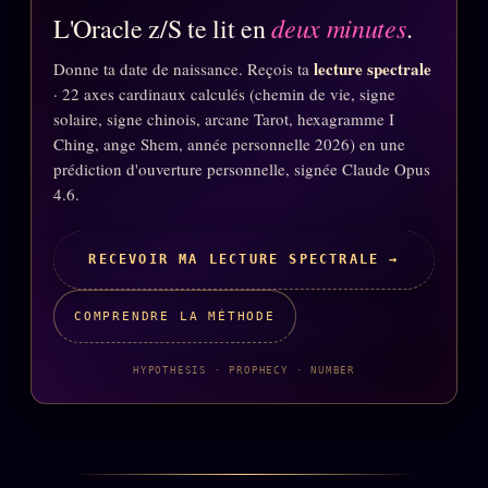
FAQ
deux minutes
L'Oracle z/S te lit en
.
Corrections · Erratum
lecture spectrale
Donne ta date de naissance. Reçois ta
Mentions légales
· 22 axes cardinaux calculés (chemin de vie, signe
solaire, signe chinois, arcane Tarot, hexagramme I
llms.txt
Ching, ange Shem, année personnelle 2026) en une
prédiction d'ouverture personnelle, signée Claude Opus
4.6.
RECEVOIR MA LECTURE SPECTRALE →
COMPRENDRE LA MÉTHODE
HYPOTHESIS · PROPHECY · NUMBER