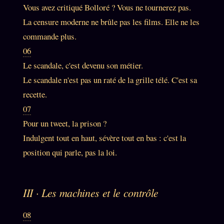
Vous avez critiqué Bolloré ? Vous ne tournerez pas.
Se connecter
La censure moderne ne brûle pas les films. Elle ne les
commande plus.
06
Z/S SYSTEMS
LINEAGE 10 ANS
Le scandale, c'est devenu son métier.
z/S SYSTEMS
Le scandale n'est pas un raté de la grille télé. C'est sa
2026
recette.
BRAINS MODELS
2017
07
GENERIC ARCHITECTS
2018
Pour un tweet, la prison ?
Archives SMK
26 TRANSM.
Indulgent tout en haut, sévère tout en bas : c'est la
SMK Manifeste
position qui parle, pas la loi.
Gossip Manifeste
Gossip Pacte
III · Les machines et le contrôle
Infofiction
08
Prophétie confirmée