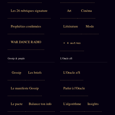
Les 26 rubriques signature
Art
Cinéma
Prophéties confirmées
Littérature
Mode
WAR DANCE RADIO
+ 4 autres
Gossip & people
L'Oracle z/S
Gossip
Les briefs
L'Oracle z/S
Le manifeste Gossip
Parler à l'Oracle
Le pacte
Balance ton info
L'algorithme
Insights