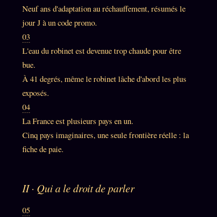
Catalogue
Neuf ans d'adaptation au réchauffement, résumés le
ZS Bundle
jour J à un code promo.
03
Références
L'eau du robinet est devenue trop chaude pour être
bue.
SOCIÉTÉ DES AMIS
LOI 1901
À 41 degrés, même le robinet lâche d'abord les plus
exposés.
L'Association
★
04
S'abonner
GRATUIT
La France est plusieurs pays en un.
Cercle Privé
30€/M
Cinq pays imaginaires, une seule frontière réelle : la
Mécène
fiche de paie.
Témoignages
85 000
Lectures des sœurs
II · Qui a le droit de parler
Bienvenue nouveau membre
05
Manifeste pricing