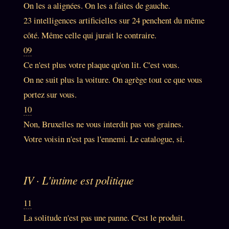
On les a alignées. On les a faites de gauche.
23 intelligences artificielles sur 24 penchent du même
ÉDITORIAL
ÉQUIPE + AUTEURS
côté. Même celle qui jurait le contraire.
09
À propos
Ce n'est plus votre plaque qu'on lit. C'est vous.
Founders
On ne suit plus la voiture. On agrège tout ce que vous
Équipe
portez sur vous.
10
Auteurs
Non, Bruxelles ne vous interdit pas vos graines.
Personas
Votre voisin n'est pas l'ennemi. Le catalogue, si.
Who is who
Qui baise qui
+18
IV · L'intime est politique
Signatures
Charte éditoriale
11
La solitude n'est pas une panne. C'est le produit.
Studios