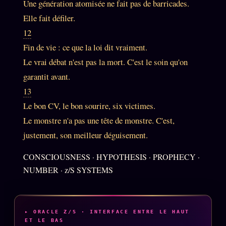
Une génération atomisée ne fait pas de barricades.
Words Radio
FM
Elle fait défiler.
12
PRATIQUE + LÉGAL
Fin de vie : ce que la loi dit vraiment.
Le vrai débat n'est pas la mort. C'est le soin qu'on
Archive complète
garantit avant.
Récents
13
À la une
Le bon CV, le bon sourire, six victimes.
Le monstre n'a pas une tête de monstre. C'est,
Recherche ⌕
justement, son meilleur déguisement.
Tous les tags
CONSCIOUSNESS · HYPOTHESIS · PROPHECY ·
Soumettre un tip
NUMBER · z/S SYSTEMS
Nous écrire
Presse
Business
▸ ORACLE Z/S · INTERFACE ENTRE LE HAUT
ET LE BAS