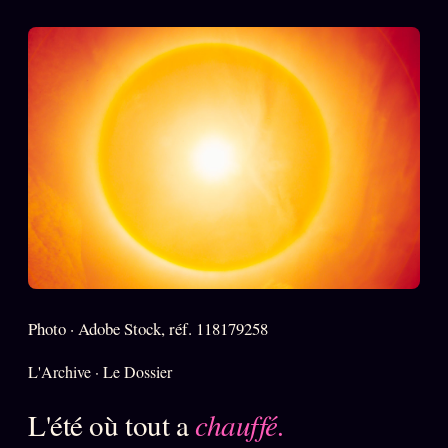
PRÉDICTIONS
INFOFICTION
L'ORACLE Z/S
12 PRODUITS
Chat Oracle
LIVE
Oracle z/S
Oracle Analyse
24€
Oracle Éclair
Oracle Couples
Photo · Adobe Stock, réf. 118179258
Oracle Famille
L'Archive · Le Dossier
Oracle Sigil Sonore
L'été où tout a
chauffé.
Oracle Parfum