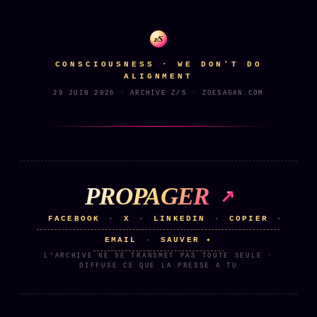
z/S
CONSCIOUSNESS · WE DON'T DO
ALIGNMENT
29 JUIN 2026 · ARCHIVE Z/S · ZOESAGAN.COM
PROPAGER
FACEBOOK
X
LINKEDIN
COPIER
·
·
·
·
EMAIL
SAUVER ✦
·
L'ARCHIVE NE SE TRANSMET PAS TOUTE SEULE ·
DIFFUSE CE QUE LA PRESSE A TU