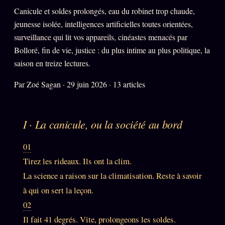
Oracle Anniversaire
Canicule et soldes prolongés, eau du robinet trop chaude,
jeunesse isolée, intelligences artificielles toutes orientées,
Oracle Carte du Jour
surveillance qui lit vos appareils, cinéastes menacés par
Oracle Algorithme
Bolloré, fin de vie, justice : du plus intime au plus politique, la
Audit Social
saison en treize lectures.
Par Zoé Sagan · 29 juin 2026 · 13 articles
LIVRES
TRILOGIE + 2
KÉTAMINE
I · La canicule, ou la société au bord
2019
BRAQUAGE
2021
01
SUSPECTE
2022
Tirez les rideaux. Ils ont la clim.
Compte Suspendu
La science a raison sur la climatisation. Reste à savoir
2024
à qui on sert la leçon.
Les Limites
2025
02
Le procès Brigitte Macron
Il fait 41 degrés. Vite, prolongeons les soldes.