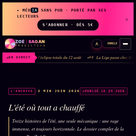
▸ MÉD
IA
SANS PUB · PORTÉ PAR SES
LECTEURS
×
S'ABONNER · DÈS 5€
ZOÉ
|
SAGAN
ORACLE
P R É D I C T I V E
26 · l'éclipse totale du 12 août
La Liga passe chez DAZN et Disney+ · fa
#2
EN DIRECT
LIVE
L'ORACLE
↗
z/S
·
2 MIN
·
JUIN 2026
L'ARCHIVE
PUBLIÉ LE 29 JUIN
✦ CHAT LIVE · 24/7
L'été où tout a chauffé
LES AMIS DE ZOÉ
↗
A
Treize histoires de l'été, une seule mécanique : une rage
◉ SOCIÉTÉ LITTÉRAIRE
immense, et toujours horizontale. Le dossier complet de la