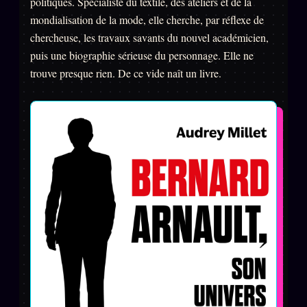
politiques. Spécialiste du textile, des ateliers et de la
mondialisation de la mode, elle cherche, par réflexe de
chercheuse, les travaux savants du nouvel académicien,
ÉDITORIAL
ÉQUIPE + AUTEURS
puis une biographie sérieuse du personnage. Elle ne
trouve presque rien. De ce vide naît un livre.
À propos
Founders
Équipe
Auteurs
Personas
Who is who
Qui baise qui
+18
Signatures
Charte éditoriale
Studios