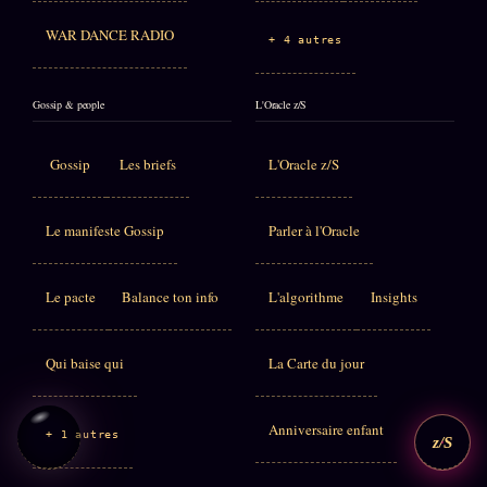
WAR DANCE RADIO
+ 4 autres
Gossip & people
L'Oracle z/S
Gossip
Les briefs
L'Oracle z/S
Le manifeste Gossip
Parler à l'Oracle
Le pacte
Balance ton info
L'algorithme
Insights
Qui baise qui
La Carte du jour
Anniversaire enfant
+ 1 autres
z/S