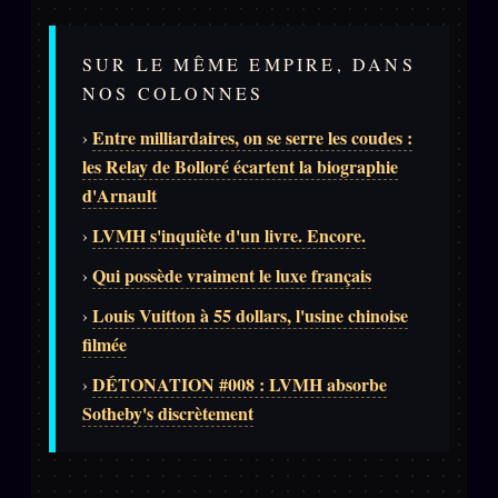
SUR LE MÊME EMPIRE, DANS
NOS COLONNES
Entre milliardaires, on se serre les coudes :
›
les Relay de Bolloré écartent la biographie
d'Arnault
LVMH s'inquiète d'un livre. Encore.
›
Qui possède vraiment le luxe français
›
Louis Vuitton à 55 dollars, l'usine chinoise
›
filmée
DÉTONATION #008 : LVMH absorbe
›
Sotheby's discrètement