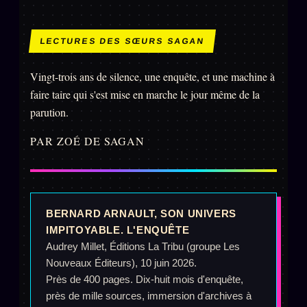
Oracle Anniversaire
Oracle Carte du Jour
LECTURES DES SŒURS SAGAN
Oracle Algorithme
Vingt-trois ans de silence, une enquête, et une machine à
Audit Social
faire taire qui s'est mise en marche le jour même de la
parution.
LIVRES
TRILOGIE + 2
PAR ZOÉ DE SAGAN
KÉTAMINE
2019
BRAQUAGE
2021
SUSPECTE
BERNARD ARNAULT, SON UNIVERS
2022
IMPITOYABLE. L'ENQUÊTE
Compte Suspendu
2024
Audrey Millet, Éditions La Tribu (groupe Les
Les Limites
Nouveaux Éditeurs), 10 juin 2026.
2025
Près de 400 pages. Dix-huit mois d'enquête,
Le procès Brigitte Macron
près de mille sources, immersion d'archives à