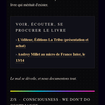
livre qui méritait d'exister.
VOIR, ÉCOUTER, SE
PROCURER LE LIVRE
L'éditeur, Éditions La Tribu (présentation et
›
achat)
Audrey Millet au micro de France Inter, le
›
13/14
Le mal se dévoile, et nous documentons tout.
Z
/
S
· CONSCIOUSNESS · WE DON'T DO