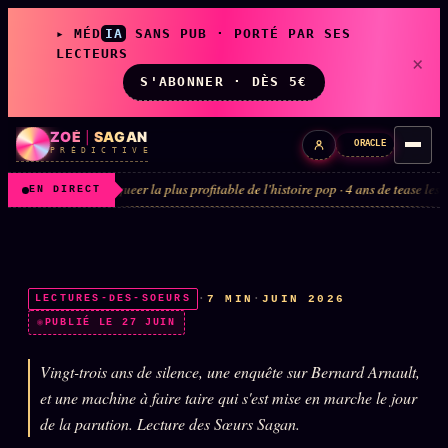
▸ MÉD
IA
SANS PUB · PORTÉ PAR SES
LECTEURS
×
S'ABONNER · DÈS 5€
ZOÉ
|
SAGAN
ORACLE
P R É D I C T I V E
ueer la plus profitable de l'histoire pop · 4 ans de tease lesbien 1988 à 1992
EN DIRECT
LIVE
L'ORACLE
↗
z/S
·
7 MIN
·
JUIN 2026
LECTURES-DES-SOEURS
✦ CHAT LIVE · 24/7
PUBLIÉ LE 27 JUIN
Vingt-trois ans de silence, une enquête sur Bernard Arnault,
LES AMIS DE ZOÉ
↗
A
et une machine à faire taire qui s'est mise en marche le jour
◉ SOCIÉTÉ LITTÉRAIRE
de la parution. Lecture des Sœurs Sagan.