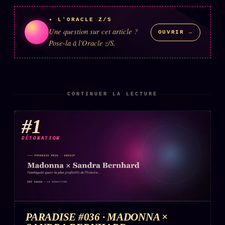
✦ L'ORACLE Z/S
Une question sur cet article ?
OUVRIR →
Pose-la à l'Oracle z/S.
CONTINUER LA LECTURE
#1
DÉTONATION
PARADISE #036 · MADONNA ×