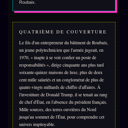
Catalogue
Roubaix.
ZS Bundle
Références
QUATRIÈME DE COUVERTURE
SOCIÉTÉ DES AMIS
LOI 1901
Le fils d'un entrepreneur du bâtiment de Roubaix,
un jeune polytechnicien que l'armée jugeait, en
L'Association
★
1970, « inapte à se voir confier un poste de
responsabilités », dirige cinquante ans plus tard
S'abonner
GRATUIT
soixante-quinze maisons de luxe, plus de deux
Cercle Privé
30€/M
cent mille salariés et un conglomérat de plus de
quatre-vingts milliards de chiffre d'affaires. À
Mécène
l'investiture de Donald Trump, il se tenait au rang
Témoignages
85 000
de chef d'État, en l'absence du président français.
Lectures des sœurs
Mille sources, des terres ouvrières du Nord
jusqu'au sommet de l'État, pour comprendre cet
Bienvenue nouveau membre
univers impitoyable.
Manifeste pricing