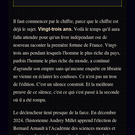
Se connecter
Il faut commencer par le chiffre, parce que le chiffre est
déjà le sujet.
Voilà le temps qu'il aura
Vingt-trois ans.
Z/S SYSTEMS
LINEAGE 10 ANS
fallu attendre pour qu'un livre indépendant ose de
nouveau raconter la première fortune de France. Vingt-
z/S SYSTEMS
2026
trois ans pendant lesquels l'homme le plus riche du pays,
BRAINS MODELS
2017
parfois l'homme le plus riche du monde, a continué
GENERIC ARCHITECTS
d'agrandir son empire sans qu'aucune enquête en librairie
2018
ne vienne en éclairer les coulisses. Ce n'est pas un trou
Archives SMK
26 TRANSM.
de l'édition. C'est un silence construit. Et la meilleure
SMK Manifeste
preuve de ce silence, c'est ce qui s'est passé à la seconde
où il a été rompu.
Gossip Manifeste
Gossip Pacte
Le déclencheur tient presque de la farce. En décembre
2024, l'historienne Audrey Millet apprend l'élection de
Infofiction
Bernard Arnault à l'Académie des sciences morales et
Prophétie confirmée