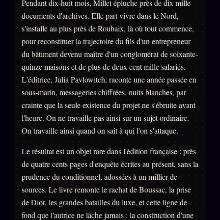
Pendant dix-huit mois, Millet épluche près de dix mille
FAQ
documents d'archives. Elle part vivre dans le Nord,
Corrections · Erratum
s'installe au plus près de Roubaix, là où tout commence,
Mentions légales
pour reconstituer la trajectoire du fils d'un entrepreneur
du bâtiment devenu maître d'un conglomérat de soixante-
llms.txt
quinze maisons et de plus de deux cent mille salariés.
L'éditrice, Julia Pavlowitch, raconte une année passée en
sous-marin, messageries chiffrées, nuits blanches, par
crainte que la seule existence du projet ne s'ébruite avant
l'heure. On ne travaille pas ainsi sur un sujet ordinaire.
On travaille ainsi quand on sait à qui l'on s'attaque.
Le résultat est un objet rare dans l'édition française : près
de quatre cents pages d'enquête écrites au présent, sans la
prudence du conditionnel, adossées à un millier de
sources. Le livre remonte le rachat de Boussac, la prise
de Dior, les grandes batailles du luxe, et cette ligne de
fond que l'autrice ne lâche jamais : la construction d'une