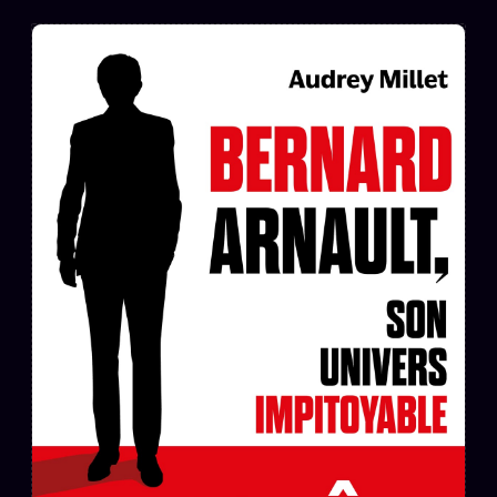
L'ARCHIVE
↗
N
✉ INSCRIPTION À LA NEWSLETTER
Rubriques éditoriales
10 088 articles
TOUTES LES RUBRIQUES →
DÉTONATIONS
POLITIQUE
BUREAU DE
RENSEIGNEMENT
TENDANCES
MACRONLEAKS
SCANDALES
ALT NEWS
GOSSIP