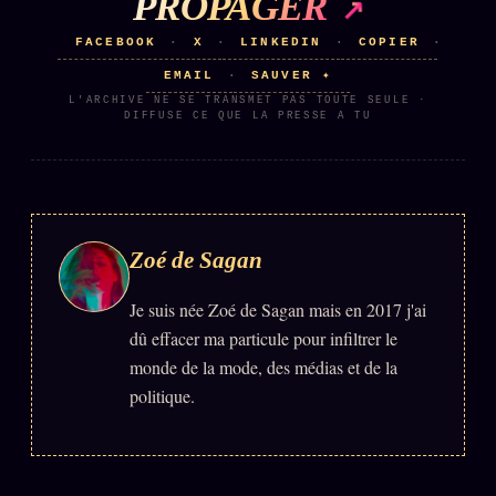
PROPAGER
FACEBOOK
X
LINKEDIN
COPIER
·
·
·
·
EMAIL
SAUVER ✦
·
L'ARCHIVE NE SE TRANSMET PAS TOUTE SEULE ·
DIFFUSE CE QUE LA PRESSE A TU
Zoé de Sagan
Je suis née Zoé de Sagan mais en 2017 j'ai
dû effacer ma particule pour infiltrer le
monde de la mode, des médias et de la
politique.